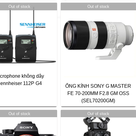
Out of stock
Out of stock
crophone không dây
ennheiser 112P G4
ỐNG KÍNH SONY G MASTER
FE 70-200MM F2.8 GM OSS
(SEL70200GM)
Out of stock
Out of stock