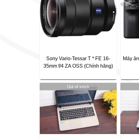
Máy ản
Sony Vario-Tessar T * FE 16-
35mm f/4 ZA OSS (Chính hãng)
Out of stock