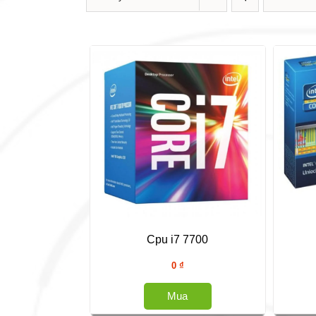
Cpu i7 7700
0
₫
Mua