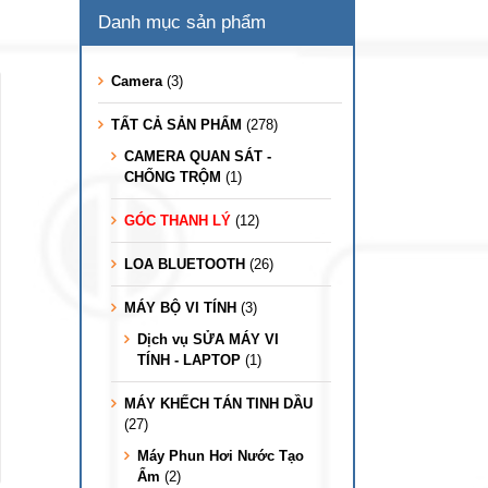
Danh mục sản phẩm
Camera
(3)
TẤT CẢ SẢN PHẨM
(278)
CAMERA QUAN SÁT -
CHỐNG TRỘM
(1)
GÓC THANH LÝ
(12)
LOA BLUETOOTH
(26)
MÁY BỘ VI TÍNH
(3)
Dịch vụ SỬA MÁY VI
TÍNH - LAPTOP
(1)
MÁY KHẾCH TÁN TINH DẦU
(27)
Máy Phun Hơi Nước Tạo
Ẩm
(2)