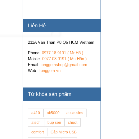
Liên Hệ
211A Văn Thân P8 Q6 HCM Vietnam
Phone:
0977 18 9191 ( Mr Hổ )
Mobile:
0977 08 9191 ( Ms Hân )
Email:
longgemshop@gmail.com
Web:
Longgem.vn
Từ khóa sản phẩm
a410
ak5000
assassins
atech
búp sen
chuot
comfort
Cáp Micro USB