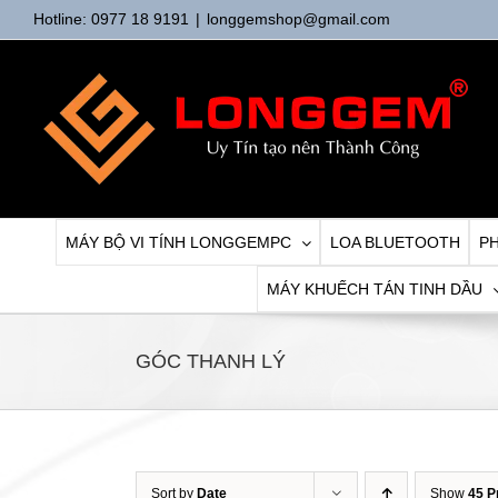
Skip
Hotline: 0977 18 9191
|
longgemshop@gmail.com
to
content
MÁY BỘ VI TÍNH LONGGEMPC
LOA BLUETOOTH
PH
MÁY KHUẾCH TÁN TINH DẦU
GÓC THANH LÝ
Sort by
Date
Show
45 P