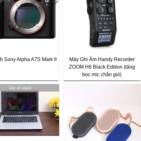
h Sony Alpha A7S Mark II
Máy Ghi Âm Handy Recorder
ZOOM H6 Black Edition (tặng
bọc mic chắn gió)
Out of stock