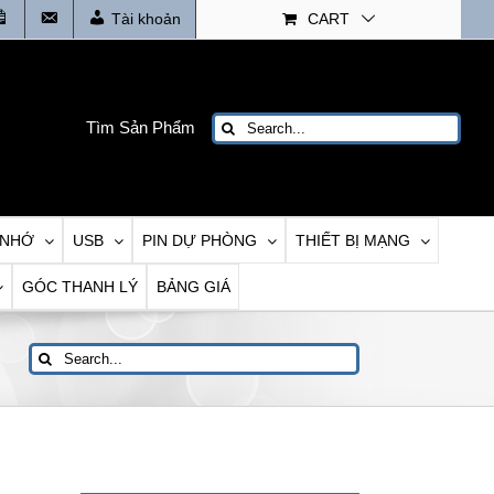
Tin
Liên
Tài khoản
CART
tức
Hệ
Search
Tìm Sản Phẩm
for:
 NHỚ
USB
PIN DỰ PHÒNG
THIẾT BỊ MẠNG
GÓC THANH LÝ
BẢNG GIÁ
Search
for: