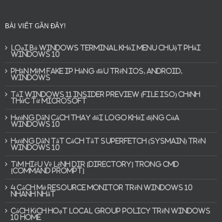
BÀI VIẾT GẦN ĐÂY!
Loại bỏ Windows Terminal khỏi Menu chuột phải
Windows 10
Phần mềm Fake IP hàng đầu trên iOS, Android,
Windows
Tải Windows 11 Insider Preview (File ISO) chính
thức từ Microsoft
Hướng dẫn cách thay đổi Logo khởi động của
Windows 10
Hướng dẫn tắt cách tắt Superfetch (SysMain) trên
Windows 10
Tìm hiểu về lệnh DIR [Directory] trong CMD
[Command Prompt]
4 cách mở Resource Monitor trên Windows 10
nhanh nhất
Cách kích hoạt Local Group Policy trên Windows
10 Home