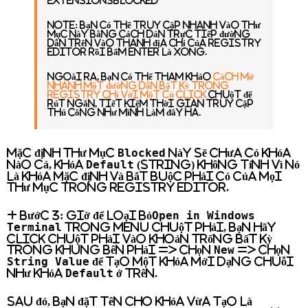
ExtensionsBlocked
NOTE:
Bạn có thể truy cập nhanh vào thư
mục này bằng cách dán trực tiếp đường
dẫn trên vào thanh địa chỉ của Registry
Editor rồi bấm Enter là xong.
Ngoài ra,
bạn có thể tham khảo
cách mở
nhanh một đường dẫn bật kỳ trong
Registry chỉ với một cú click
chuột để
rút ngắn, tiết kiệm thời gian truy cập
thủ công như mình làm đây ha.
Blocked
Mặc định thư mục
này sẽ chưa có khóa
Default
nào cả, khóa
(String) không tính vì nó
là khóa mặc định và bắt buộc phải có của mọi
thư mục trong Registry Editor.
Open in Windows
+ Bước 3:
Giờ để loại bỏ
Terminal
trong menu chuột phải, bạn hãy
click chuột phải vào khoản trống bất kỳ
New
trong khung bên phải => chọn
=> chọn
String Value
để tạo một khóa mới dạng chuỗi
Default
như khóa
ở trên.
Sau đó, bạn đặt tên cho khóa vừa tạo là