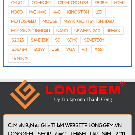
chuot
comfort
Cáp Micro USB
E808+
hdmi
Hoco
hơi nước
k40
KINGSTON
led
motospeed
mouse
máy khuếch tán tinh dầu
Máy Xông Tinh Dầu
nano
newmen g10
remax
s2025
Sandisk
sd
sdhc
simetech
siêu âm
Sony
USB
vga
vít
x6s
đa năng
Cảm ơn bạn đã ghé thăm website
LONGGEM.VN
LONGGEM Shop
được thành lập năm 2011.