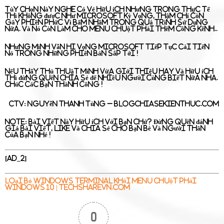
Tùy chọn này nghe có vẻ hữu ích nhưng trong thực tế
thì không được như Microsoft kỳ vọng, thậm chí còn
gây phiền phức vì bấm nhầm trong quá trình sử dụng
nữa. Và nó còn làm cho menu chuột phải thêm cồng kềnh..
Nhưng mình vẫn hi vọng Microsoft tiếp tục cải tiến
nó trong những phiên bản sắp tới !
Nếu thấy thủ thuật mình vừa giới thiệu hay và hữu ích
thì đừng quên chia sẻ để nhiều người cùng biết nữa nha.
Chúc các bạn thành công !
CTV: Nguyễn Thanh Tùng
– Blogchiasekienthuc.com
Note:
Bài viết này hữu ích với bạn chứ? Đừng quên đánh
giá bài viết, like và chia sẻ cho bạn bè và người thân
của bạn nhé !
[ad_2]
Loại bỏ Windows Terminal khỏi Menu chuột phải
Windows 10 | TechshareVN.com
0