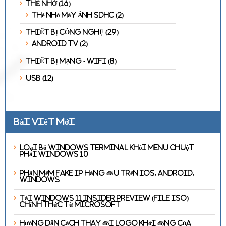
THẺ NHỚ
(16)
Thẻ Nhớ Máy Ảnh SDHC
(2)
THIẾT BỊ CÔNG NGHỆ
(29)
Android TV
(2)
THIẾT BỊ MẠNG - WIFI
(8)
USB
(12)
Bài viết mới
Loại bỏ Windows Terminal khỏi Menu chuột
phải Windows 10
Phần mềm Fake IP hàng đầu trên iOS, Android,
Windows
Tải Windows 11 Insider Preview (File ISO)
chính thức từ Microsoft
Hướng dẫn cách thay đổi Logo khởi động của