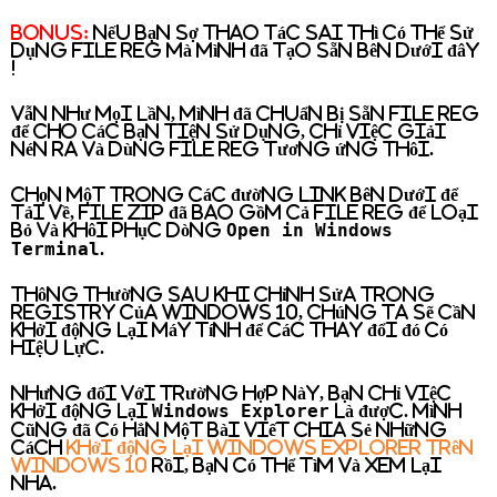
Bonus:
Nếu bạn sợ thao tác sai thì có thể sử
dụng file REG mà mình đã tạo sẵn bên dưới đây
!
Vẫn như mọi lần, mình đã chuẩn bị sẵn file REG
để cho các bạn tiện sử dụng, chỉ việc giải
nén ra và dùng file REG tương ứng thôi.
Chọn một trong các đường link bên dưới để
tải về, file ZIP đã bao gồm cả file REG để loại
Open in Windows
bỏ và khôi phục dòng
Terminal
.
Thông thường sau khi chỉnh sửa trong
Registry của Windows 10, chúng ta sẽ cần
khởi động lại máy tính để các thay đổi đó có
hiệu lực.
Nhưng đối với trường hợp này, bạn chỉ việc
Windows Explorer
khởi động lại
là được. Mình
cũng đã có hẳn một bài viết chia sẻ những
cách
khởi động lại Windows Explorer trên
Windows 10
rồi, bạn có thể tìm và xem lại
nha.