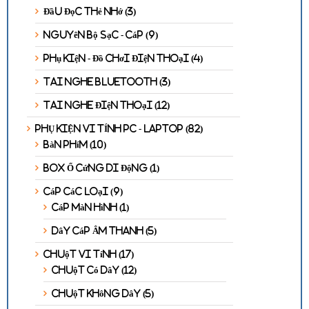
Đầu Đọc Thẻ Nhớ
(3)
Nguyên Bộ Sạc - Cáp
(9)
Phụ Kiện - Đồ Chơi Điện Thoại
(4)
Tai Nghe Bluetooth
(3)
Tai Nghe Điện Thoại
(12)
PHỤ KIỆN VI TÍNH PC - LAPTOP
(82)
Bàn Phím
(10)
Box Ổ Cứng Di Động
(1)
Cáp các loại
(9)
Cáp Màn Hình
(1)
Dây Cáp Âm Thanh
(5)
Chuột Vi Tính
(17)
Chuột Có Dây
(12)
Chuột Không Dây
(5)