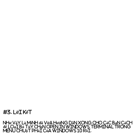
#3. Lời kết
Như vậy là mình đã vừa hướng dẫn xong cho các bạn cách
để
loại bỏ tùy chọn Open in Windows Terminal trong
menu chuột phải của Windows 10
rồi.