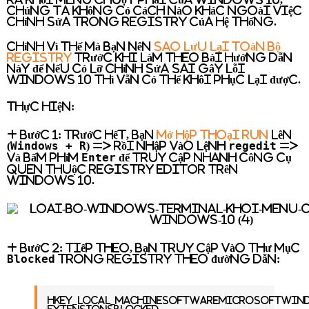
chúng ta không có cách nào khác ngoài việc
chỉnh sửa trong Registry của hệ thống.
Chính vì thế mà bạn nên
sao lưu lại toàn bộ
Registry
trước khi làm theo bài hướng dẫn
này để nếu có lỡ chỉnh sửa sai gây lỗi
Windows 10 thì vẫn có thể khôi phục lại được.
Thực hiện:
+ Bước 1:
Trước hết, bạn
mở hộp thoại RUN
lên
Windows + R
regedit
(
) => rồi nhập vào lệnh
=>
Enter
và bấm phím
để truy cập nhanh công cụ
quen thuộc Registry Editor trên
Windows 10.
+ Bước 2:
Tiếp theo, bạn truy cập vào thư mục
Blocked
trong Registry theo đường dẫn:
HKEY_LOCAL_MACHINESOFTWAREMicrosoftWin