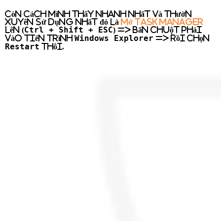
Còn cách mình thấy nhanh nhất và thườn
xuyên sử dụng nhất đó là
mở Task Manager
Ctrl + Shift + ESC
lên (
) => bấn chuột phải
Windows Explorer
vào tiến trình
=> rồi chọn
Restart
thôi.