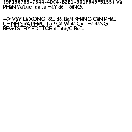
{9F156763-7844-4DC4-B2B1-901F640F5155}
và
Value data
phần
hãy để trống.
=> Vậy là xong rồi đó, bạn không cần phải
chỉnh sửa phức tạp cả và đã có thể đóng
Registry Editor đi được rồi.
__________________