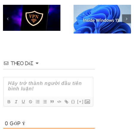
Hướng dẫn cách thay đ
Tải Windows 11 Insider
Logo khởi động của
Preview (File ISO) chính
Windows 10
thức từ Microsoft
Theo dõi
{}
[+]
0
GÓP Ý