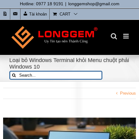
Skip
Hotline: 0977 18 9191
|
longgemshop@gmail.com
to
Tin
Liên
Tài khoản
CART
content
tức
Hệ
Loại bỏ Windows Terminal khỏi Menu chuột phải
Windows 10
Search
for:
Previous
View
Larger
Image