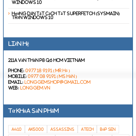
Windows 10
Hướng dẫn tắt cách tắt Superfetch (SysMain)
trên Windows 10
Liên Hệ
211A Văn Thân P8 Q6 HCM Vietnam
Phone:
0977 18 9191 ( Mr Hổ )
Mobile:
0977 08 9191 ( Ms Hân )
Email:
longgemshop@gmail.com
Web:
Longgem.vn
Từ khóa sản phẩm
a410
ak5000
assassins
atech
búp sen