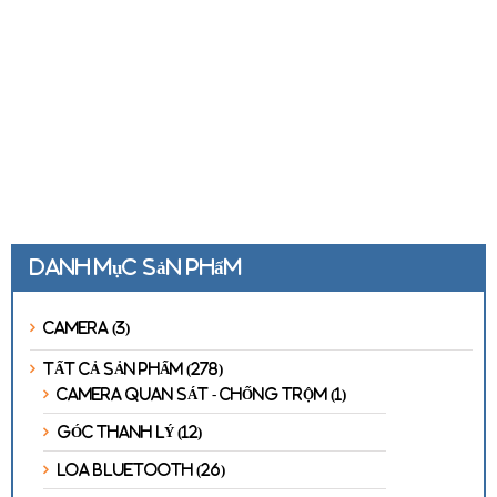
Danh mục sản phẩm
Camera
(3)
TẤT CẢ SẢN PHẨM
(278)
CAMERA QUAN SÁT - CHỐNG TRỘM
(1)
GÓC THANH LÝ
(12)
LOA BLUETOOTH
(26)