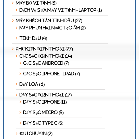
MÁY BỘ VI TÍNH
(3)
Dịch vụ SỬA MÁY VI TÍNH - LAPTOP
(1)
MÁY KHẾCH TÁN TINH DẦU
(27)
Máy Phun Hơi Nước Tạo Ẩm
(2)
Tinh Dầu
(4)
PHỤ KIỆN ĐIỆN THOẠI
(77)
Cóc Sạc Điện Thoại
(14)
Cóc Sạc Android
(7)
Cóc Sạc Iphone - Ipad
(7)
Dây Loa
(6)
Dây Sạc Điện Thoại
(17)
Dây Sạc Iphone
(11)
Dây sạc Micro
(5)
Dây Sạc Type C
(5)
Đầu Chuyển
(2)