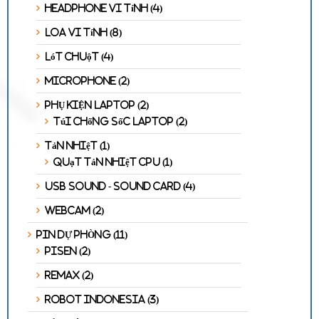
Headphone Vi Tính
(4)
Loa Vi Tính
(8)
Lót Chuột
(4)
Microphone
(2)
PHỤ KIỆN LAPTOP
(2)
Túi Chống Sốc Laptop
(2)
Tản Nhiệt
(1)
Quạt Tản Nhiệt CPU
(1)
USB Sound - Sound Card
(4)
Webcam
(2)
PIN DỰ PHÒNG
(11)
Pisen
(2)
Remax
(2)
Robot Indonesia
(3)