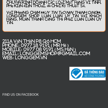
Chuyên kinh doanh các loại mặt hàng vi tính,
phụ kiện điện thoại, đồ chơi kỹ thuật số,
Với phương châm “
Uy Tín tạo nên Thành Công
“,
LONGGEM Shop
luôn luôn uy tín với khách
hàng, muốn thành công thì phải luôn luôn uy
tín.
211A Văn Thân P8 Q6 HCM
Phone:
0977 18 9191 ( Mr Hổ )
Mobile:
0977 08 9191 ( Ms Hân )
Email:
longgemshop@gmail.com
Web:
Longgem.vn
FIND US ON FACEBOOK