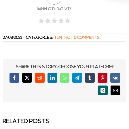
Đánh giá bài viế
t
27/08/2021
|
Categories:
Tin tức
|
0 Comments
Share This Story, Choose Your Platform!
Facebook
X
Reddit
LinkedIn
WhatsApp
Telegram
Tumblr
Pinterest
Vk
Xing
Email
Related Posts