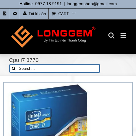
Skip
Hotline: 0977 18 9191
|
longgemshop@gmail.com
to
Tin
Liên
Tài khoản
CART
content
tức
Hệ
Cpu i7 3770
Search
for: