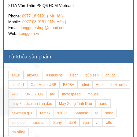
211A Văn Thân P8 Q6 HCM Vietnam
Phone:
0977 18 9191 ( Mr Hổ )
Mobile:
0977 08 9191 ( Ms Hân )
Email:
longgemshop@gmail.com
Web:
Longgem.vn
Từ khóa sản phẩm
a410
ak5000
assassins
atech
búp sen
chuot
comfort
Cáp Micro USB
E808+
hdmi
Hoco
hơi nước
k40
KINGSTON
led
motospeed
mouse
máy khuếch tán tinh dầu
Máy Xông Tinh Dầu
nano
newmen g10
remax
s2025
Sandisk
sd
sdhc
simetech
siêu âm
Sony
USB
vga
vít
x6s
đa năng