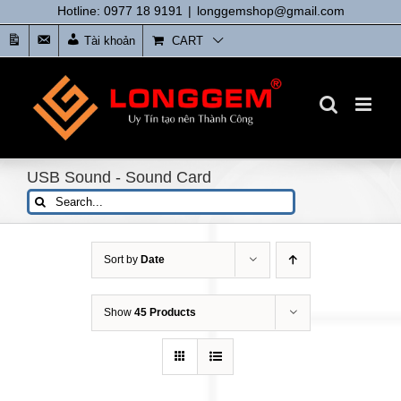
Skip
Hotline: 0977 18 9191
|
longgemshop@gmail.com
to
Tin
Liên
Tài khoản
CART
content
tức
Hệ
USB Sound - Sound Card
Search
for:
Sort by
Date
Show
45 Products