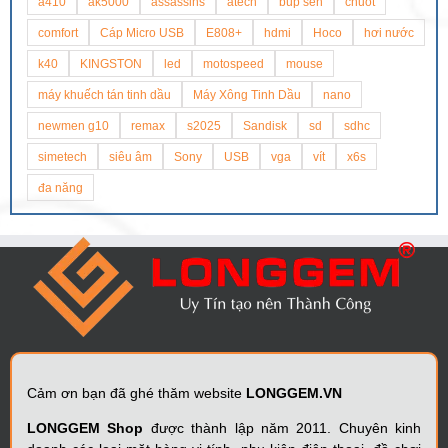
a410
ak5000
assassins
atech
búp sen
chuot
comfort
Cáp Micro USB
E808+
hdmi
Hoco
hơi nước
k40
KINGSTON
led
motospeed
mouse
máy khuếch tán tinh dầu
Máy Xông Tinh Dầu
nano
newmen g10
remax
s2025
Sandisk
sd
sdhc
simetech
siêu âm
Sony
USB
vga
vít
x6s
đa năng
Cảm ơn bạn đã ghé thăm website
LONGGEM.VN
LONGGEM Shop
được thành lập năm 2011. Chuyên kinh