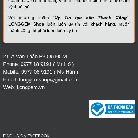
doanh các loại mặt hàng vi tính, phụ kiện điện thoại, đồ chơi
kỹ thuật số,
Với phương châm “
Uy Tín tạo nên Thành Công
“,
LONGGEM Shop
luôn luôn uy tín với khách hàng, muốn
thành công thì phải luôn luôn uy tín.
211A Văn Thân P8 Q6 HCM
Phone:
0977 18 9191 ( Mr Hổ )
Mobile:
0977 08 9191 ( Ms Hân )
Email:
longgemshop@gmail.com
Web:
Longgem.vn
FIND US ON FACEBOOK