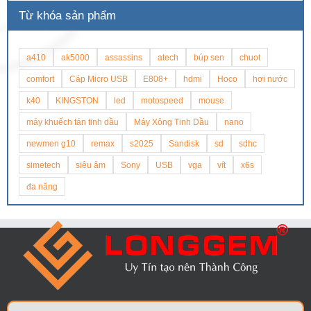
Từ khóa sản phẩm
a410
ak5000
assassins
atech
búp sen
chuot
comfort
Cáp Micro USB
E808+
hdmi
Hoco
hơi nước
k40
KINGSTON
led
motospeed
mouse
máy khuếch tán tinh dầu
Máy Xông Tinh Dầu
nano
newmen g10
remax
s2025
Sandisk
sd
sdhc
simetech
siêu âm
Sony
USB
vga
vít
x6s
đa năng