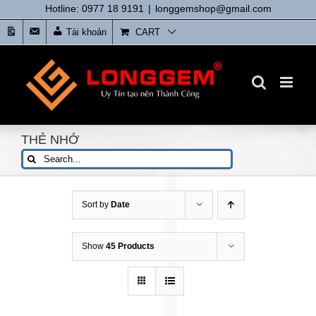
Skip
Hotline: 0977 18 9191
|
longgemshop@gmail.com
to
Tin
Liên
Tài khoản
CART
content
tức
Hệ
THẺ NHỚ
Search
for:
Sort by
Date
Show
45 Products