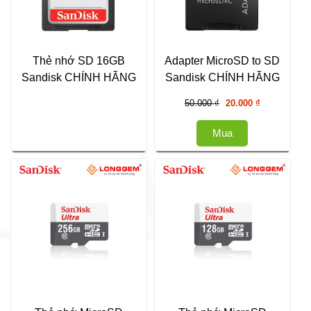
Thẻ nhớ SD 16GB
Adapter MicroSD to SD
Sandisk CHÍNH HÃNG
Sandisk CHÍNH HÃNG
Giá
Giá
50.000
₫
20.000
₫
gốc
hiện
là:
tại
Mua
50.000 ₫.
là:
20.000 ₫.