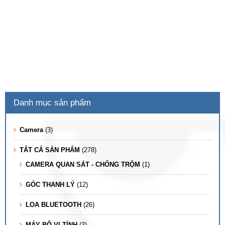
Danh mục sản phẩm
Camera
(3)
TẤT CẢ SẢN PHẨM
(278)
CAMERA QUAN SÁT - CHỐNG TRỘM
(1)
GÓC THANH LÝ
(12)
LOA BLUETOOTH
(26)
MÁY BỘ VI TÍNH
(3)