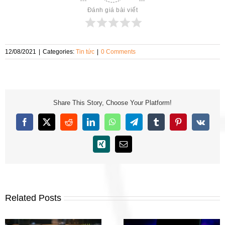
Đánh giá bài viết
12/08/2021
|
Categories:
Tin tức
|
0 Comments
Share This Story, Choose Your Platform!
Facebook
X
Reddit
LinkedIn
WhatsApp
Telegram
Tumblr
Pinterest
Vk
Xing
Email
Related Posts