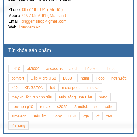
Phone:
0977 18 9191 ( Mr Hổ )
Mobile:
0977 08 9191 ( Ms Hân )
Email:
longgemshop@gmail.com
Web:
Longgem.vn
Từ khóa sản phẩm
a410
ak5000
assassins
atech
búp sen
chuot
comfort
Cáp Micro USB
E808+
hdmi
Hoco
hơi nước
k40
KINGSTON
led
motospeed
mouse
máy khuếch tán tinh dầu
Máy Xông Tinh Dầu
nano
newmen g10
remax
s2025
Sandisk
sd
sdhc
simetech
siêu âm
Sony
USB
vga
vít
x6s
đa năng