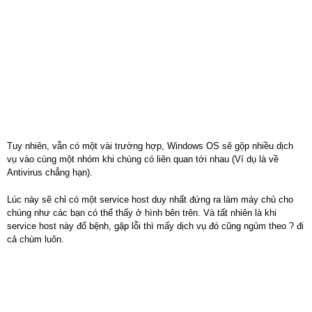
Tuy nhiên, vẫn có một vài trường hợp, Windows OS sẽ gộp nhiều dịch
vụ vào cùng một nhóm khi chúng có liên quan tới nhau (Ví dụ là về
Antivirus chẳng hạn).
Lúc này sẽ chỉ có một service host duy nhất đứng ra làm máy chủ cho
chúng như các bạn có thể thấy ở hình bên trên. Và tất nhiên là khi
service host này đổ bệnh, gặp lỗi thì mấy dịch vụ đó cũng ngủm theo ? đi
cả chùm luôn.