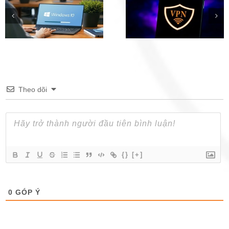
Phần mềm Fake IP hàng
Tải Windows 11 Inside
đầu trên iOS, Android,
Preview (File ISO) chí
Windows
thức từ Microsoft
Theo dõi
{}
[+]
0
GÓP Ý