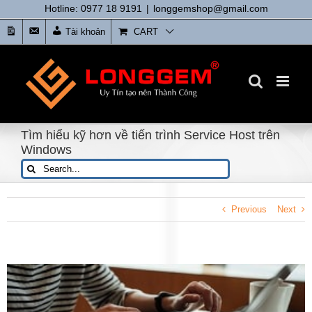
Skip
Hotline: 0977 18 9191
|
longgemshop@gmail.com
to
Tin
Liên
Tài khoản
CART
content
tức
Hệ
Tìm hiểu kỹ hơn về tiến trình Service Host trên
Windows
Search
for:
Previous
Next
View
Larger
Image