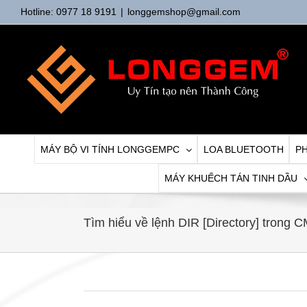
Skip
Hotline: 0977 18 9191
|
longgemshop@gmail.com
to
content
MÁY BỘ VI TÍNH LONGGEMPC
LOA BLUETOOTH
PH
MÁY KHUẾCH TÁN TINH DẦU
Tìm hiểu về lệnh DIR [Directory] tron