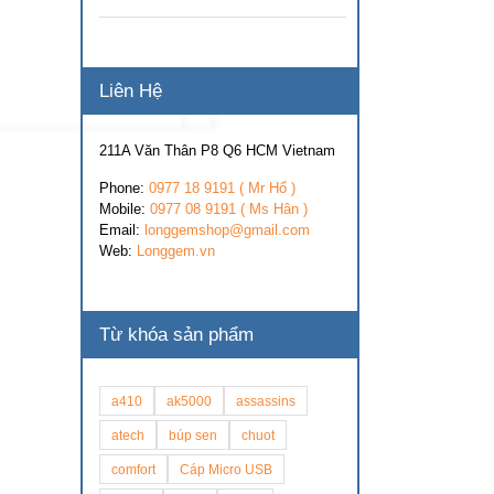
Liên Hệ
211A Văn Thân P8 Q6 HCM Vietnam
Phone:
0977 18 9191 ( Mr Hổ )
Mobile:
0977 08 9191 ( Ms Hân )
Email:
longgemshop@gmail.com
Web:
Longgem.vn
Từ khóa sản phẩm
a410
ak5000
assassins
atech
búp sen
chuot
comfort
Cáp Micro USB