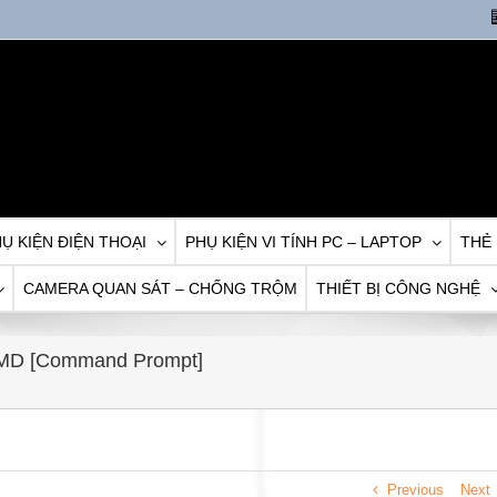
Ụ KIỆN ĐIỆN THOẠI
PHỤ KIỆN VI TÍNH PC – LAPTOP
THẺ
CAMERA QUAN SÁT – CHỐNG TRỘM
THIẾT BỊ CÔNG NGHỆ
g CMD [Command Prompt]
Previous
Next