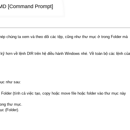
g CMD [Command Prompt]
phép chúng ta xem và theo dõi các tệp, cũng như thư mục ở trong Folder mà
u kỹ hơn về lệnh DIR trên hệ điều hành Windows nhé. Về toàn bộ các lệnh củ
mục như sau:
 Folder (tính cả việc tạo, copy hoặc move file hoặc folder vào thư mục này
rong thư mục.
ục (Folder).