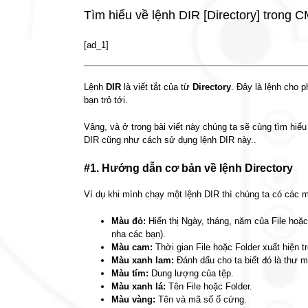
Tìm hiểu về lệnh DIR [Directory] tron
[ad_1]
Lệnh
DIR
là viết tắt của từ
Directory
. Đây là lệnh cho 
bạn trỏ tới.
Vâng, và ở trong bài viết này chúng ta sẽ cùng tìm hiể
DIR cũng như cách sử dụng lệnh DIR này..
#1. Hướng dẫn cơ bản về lệnh Directory
Ví dụ khi mình chạy một lệnh DIR thì chúng ta có các 
Màu đỏ:
Hiển thị Ngày, tháng, năm của File hoặc
nha các bạn).
Màu cam:
Thời gian File hoặc Folder xuất hiện t
Màu xanh lam:
Đánh dấu cho ta biết đó là thư m
Màu tím:
Dung lượng của tệp.
Màu xanh lá:
Tên File hoặc Folder.
Màu vàng:
Tên và mã số ổ cứng.