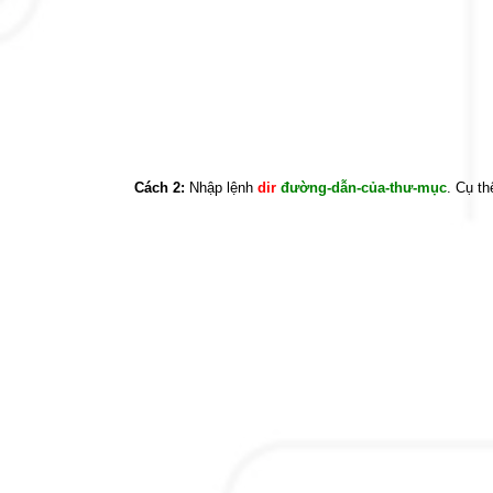
Cách 2:
Nhập lệnh
dir
đường-dẫn-của-thư-mục
. Cụ th