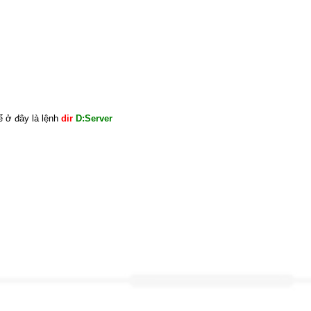
ể ở đây là lệnh
dir
D:Server