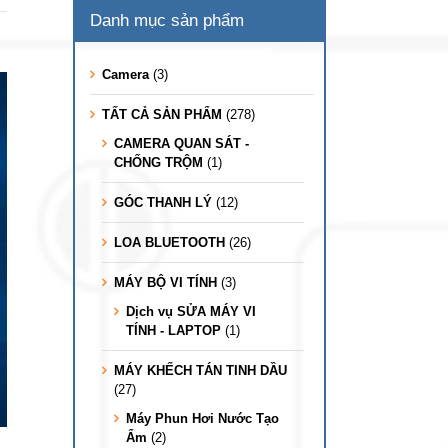
Danh mục sản phẩm
Camera
(3)
TẤT CẢ SẢN PHẨM
(278)
CAMERA QUAN SÁT -
CHỐNG TRỘM
(1)
GÓC THANH LÝ
(12)
LOA BLUETOOTH
(26)
MÁY BỘ VI TÍNH
(3)
Dịch vụ SỬA MÁY VI
TÍNH - LAPTOP
(1)
MÁY KHẾCH TÁN TINH DẦU
(27)
Máy Phun Hơi Nước Tạo
Ẩm
(2)