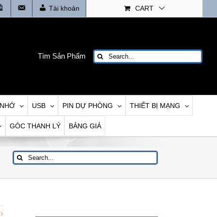
Tin
Liên
Tài khoản
CART
tức
Hệ
Search
Tìm Sản Phẩm
for:
 NHỚ
USB
PIN DỰ PHÒNG
THIẾT BỊ MẠNG
GÓC THANH LÝ
BẢNG GIÁ
Search
for: