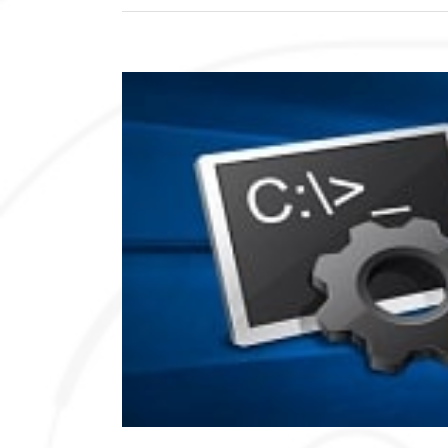
View
Larger
Image