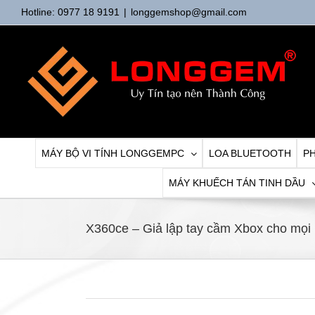
Skip
Hotline: 0977 18 9191
|
longgemshop@gmail.com
to
content
MÁY BỘ VI TÍNH LONGGEMPC
LOA BLUETOOTH
PH
MÁY KHUẾCH TÁN TINH DẦU
X360ce – Giả lập tay cầm Xbox cho mọi 