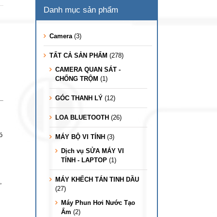
Danh mục sản phẩm
Camera
(3)
TẤT CẢ SẢN PHẨM
(278)
CAMERA QUAN SÁT -
CHỐNG TRỘM
(1)
GÓC THANH LÝ
(12)
LOA BLUETOOTH
(26)
ó
MÁY BỘ VI TÍNH
(3)
Dịch vụ SỬA MÁY VI
TÍNH - LAPTOP
(1)
MÁY KHẾCH TÁN TINH DẦU
,
(27)
Máy Phun Hơi Nước Tạo
Ẩm
(2)