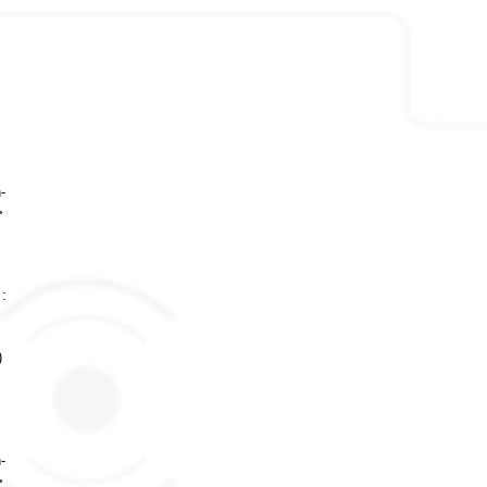
-
>
 :
)
-
>