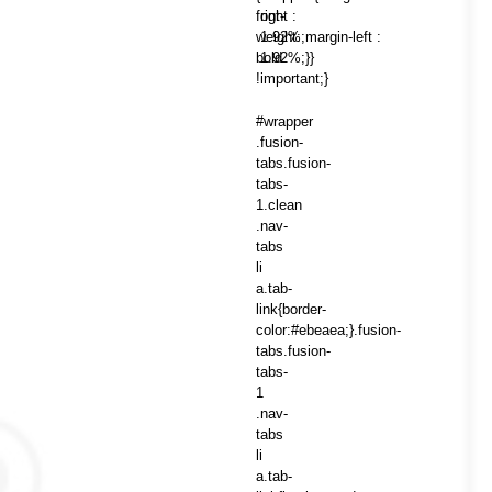
font-
right :
weight:
1.92%;margin-left :
bold
1.92%;}}
!important;}
#wrapper
.fusion-
tabs.fusion-
tabs-
1.clean
.nav-
tabs
li
a.tab-
link{border-
color:#ebeaea;}.fusion-
tabs.fusion-
tabs-
1
.nav-
tabs
li
a.tab-