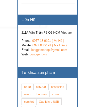
Liên Hệ
211A Văn Thân P8 Q6 HCM Vietnam
Phone:
0977 18 9191 ( Mr Hổ )
Mobile:
0977 08 9191 ( Ms Hân )
Email:
longgemshop@gmail.com
Web:
Longgem.vn
Từ khóa sản phẩm
a410
ak5000
assassins
atech
búp sen
chuot
comfort
Cáp Micro USB