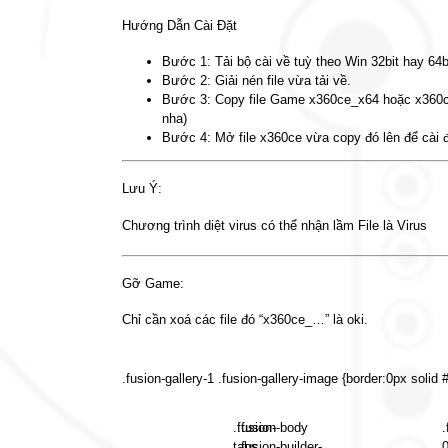
Hướng Dẫn Cài Đặt
Bước 1: Tải bộ cài về tuỳ theo Win 32bit hay 64b
Bước 2: Giải nén file vừa tải về.
Bước 3: Copy file Game x360ce_x64 hoặc x360ce_
nha)
Bước 4: Mở file x360ce vừa copy đó lên để cài 
Lưu Ý:
Chương trình diệt virus có thể nhận lầm File là Virus
Gỡ Game:
Chỉ cần xoá các file đó “x360ce_…” là oki.
.fusion-gallery-1 .fusion-gallery-image {border:0px solid #
.fusion-
.fusion-body
.
tabs
.fusion-builder-
0