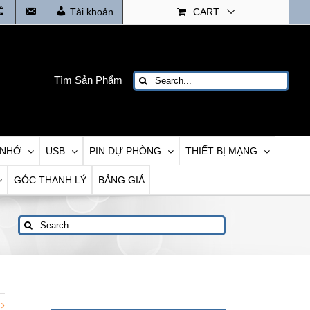
Tin
Liên
Tài khoản
CART
tức
Hệ
Search
Tìm Sản Phẩm
for:
 NHỚ
USB
PIN DỰ PHÒNG
THIẾT BỊ MẠNG
GÓC THANH LÝ
BẢNG GIÁ
Search
for: