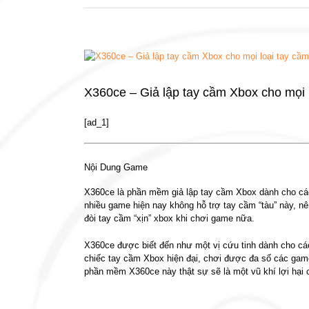
View
Larger
Image
X360ce – Giả lập tay cầm Xbox cho mọi 
[ad_1]
Nội Dung Game
X360ce là phần mềm giả lập tay cầm Xbox dành cho các t
nhiều game hiện nay không hỗ trợ tay cầm “tàu” này, n
đòi tay cầm “xịn” xbox khi chơi game nữa.
X360ce được biết đến như một vị cứu tinh dành cho các 
chiếc tay cầm Xbox hiện đại, chơi được đa số các game 
phần mềm X360ce này thật sự sẽ là một vũ khí lợi hại