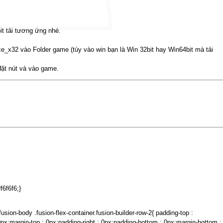
it tải tương ứng nhé.
x32 vào Folder game (tùy vào win bạn là Win 32bit hay Win64bit mà tải
đặt nút và vào game.
f6f6f6;}
fusion-body .fusion-flex-container.fusion-builder-row-2{ padding-top :
px;margin-top : 0px;padding-right : 0px;padding-bottom : 0px;margin-bottom :