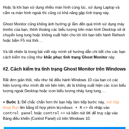
Hoặc là khi bạn sử dụng nhiều màn hình cùng lúc, sử dụng Laptop và
cắm ra màn hình ngoài thì cũng có khả năng gặp tình trạng này.
Ghost Monitor cũng không ảnh hưởng gì lắm đến quá trình sử dụng máy
tinnhs của bạn, thỉnh thoảng các biểu tượng trên màn hình Desktop sẽ di
chuyển lung tung hoặc không xuất hiện cho tới khi bạn tiến hành Refresh
hoặc bấm F5 mà thôi….
Và tất nhiên là trong bài viết này mình sẽ hướng dẫn chi tiết cho các bạn
cách kiểm tra cũng như
khắc phục tình trạng Ghost Monitor
này.
#2. Cách kiểm tra tình trạng Ghost Monitor trên Windows
Rất đơn giản thôi, nếu như hệ điều hành Windows 10 của bạn có các
hiện tượng như mình đã nói bên trên, đó là không xuất hiện các icon biểu
tượng ngoài Desktop hoặc icon biểu tượng nhảy lung tung,…
+ Bước 1:
Để chắc chắn hơn thì bạn hãy làm tiếp bước này,
mở hộp
thoại Run
lên bằng tổ hợp phím
Windows + R
=> rồi nhập vào
control panel
hoặc
control
=>
và bấm nút
OK
để truy cập vào
Bảng điều khiển (Control Panel) cũ trên Windows 10.