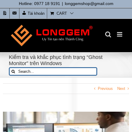
Skip
Hotline: 0977 18 9191
|
longgemshop@gmail.com
to
Tin
Liên
Tài khoản
CART
content
tức
Hệ
Kiểm tra và khắc phục tình trạng “Ghost
Monitor” trên Windows
Search
for:
Previous
Next
View
Larger
Image