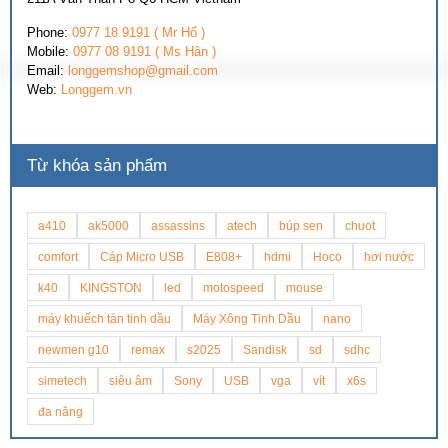
Phone:
0977 18 9191 ( Mr Hổ )
Mobile:
0977 08 9191 ( Ms Hân )
Email:
longgemshop@gmail.com
Web:
Longgem.vn
Từ khóa sản phẩm
a410
ak5000
assassins
atech
búp sen
chuot
comfort
Cáp Micro USB
E808+
hdmi
Hoco
hơi nước
k40
KINGSTON
led
motospeed
mouse
máy khuếch tán tinh dầu
Máy Xông Tinh Dầu
nano
newmen g10
remax
s2025
Sandisk
sd
sdhc
simetech
siêu âm
Sony
USB
vga
vít
x6s
đa năng