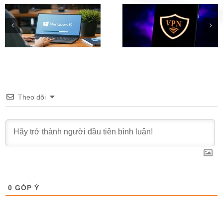
Phần mềm Fake IP hàng
Tải Windows 11 Inside
đầu trên iOS, Android,
Preview (File ISO) chí
Windows
thức từ Microsoft
Theo dõi
0
GÓP Ý