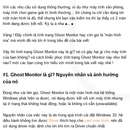
Với các nhu cầu sử dụng thông thường, ví dụ như máy tính văn phòng,
máy tính chơi game giải trí bình thường… thì chúng ta chỉ cần dùng tới
một màn hình là đủ, thế nhưng khi bạn vào kiểm tra thì lại thấy có 2 màn
hình đang được kết nối. Kỳ lạ à nha ●﹏●
Vâng ! Đây chính là tình trạng Ghost Monitor hay còn gọi là “màn hình
ma” mà mình đã nói tới ở trong tiêu đề của bài viết.
Vậy thì tình trạng Ghost Monitor này là gì? nó có gây hại gì cho máy tính
của bạn không? và cách khắc phục tình trạng Ghost Monitor này như thế
nào? mới các bạn cùng tìm hiểu với mình trong bài viết này nhé !
#1. Ghost Monitor là gì? Nguyên nhân và ảnh hưởng
của nó
Đúng như cái tên gọi, Ghost Monitor là một màn hình mà hệ thống
Windows phát hiện ra được, nó đang được kết nối với máy tính nhưng
lại ở trạng thái không hoạt động, hoặc là không có sẵn (unavailable).
Nguyên nhân của việc này là do trong quá trình cài đặt Windows 10, hệ
điều hành không tìm được
Driver
thích hợp cho
card màn hình,
nên đã
sử dụng driver mặc định cho tới khi tìm ra Driver chuẩn nhất.