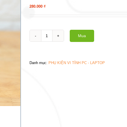
280.000
₫
Mua
Webcam
C10
White
số
lượng
Danh mục:
PHỤ KIỆN VI TÍNH PC - LAPTOP