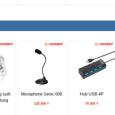
Microphone Senic 008
g suốt
Hub USB 4P
Rung
120.000
₫
70.000
₫