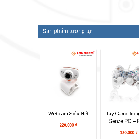
Sản phẩm tương tự
Webcam Siêu Nét
Tay Game tron
Senze PC – 
220.000
₫
120.000
₫