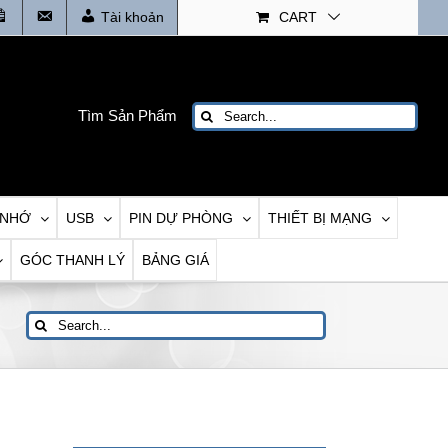
Tin
Liên
Tài khoản
CART
tức
Hệ
Search
Tìm Sản Phẩm
for:
 NHỚ
USB
PIN DỰ PHÒNG
THIẾT BỊ MẠNG
GÓC THANH LÝ
BẢNG GIÁ
Search
for: