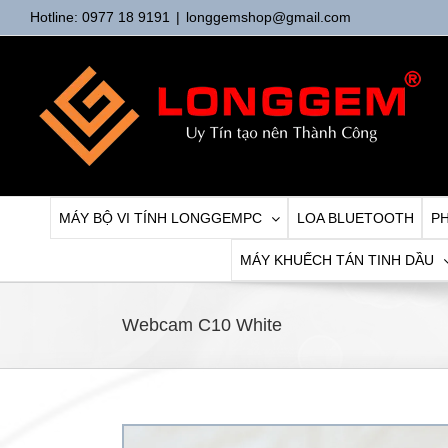
Skip
Hotline: 0977 18 9191
|
longgemshop@gmail.com
to
content
MÁY BỘ VI TÍNH LONGGEMPC
LOA BLUETOOTH
PH
MÁY KHUẾCH TÁN TINH DẦU
Webcam C10 White