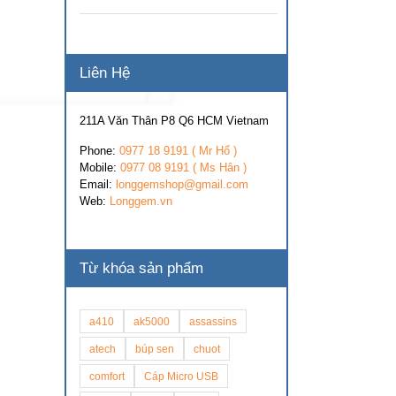
Liên Hệ
211A Văn Thân P8 Q6 HCM Vietnam
Phone:
0977 18 9191 ( Mr Hổ )
Mobile:
0977 08 9191 ( Ms Hân )
Email:
longgemshop@gmail.com
Web:
Longgem.vn
Từ khóa sản phẩm
a410
ak5000
assassins
atech
búp sen
chuot
comfort
Cáp Micro USB