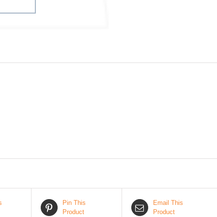
s
Pin This
Email This
Product
Product