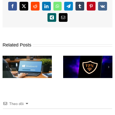
Facebook
X
Reddit
LinkedIn
WhatsApp
Telegram
Tumblr
Pinterest
Vk
Xing
Email
Related Posts
Phần mềm Fake IP hàng
Tải Windows 11 Inside
đầu trên iOS, Android,
Preview (File ISO) chí
Windows
thức từ Microsoft
Theo dõi