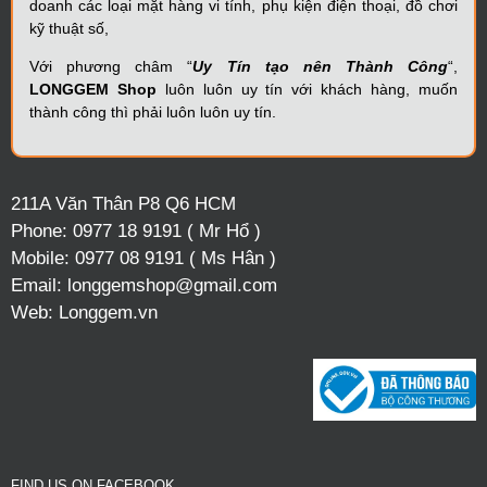
doanh các loại mặt hàng vi tính, phụ kiện điện thoại, đồ chơi
kỹ thuật số,
Với phương châm “
Uy Tín tạo nên Thành Công
“,
LONGGEM Shop
luôn luôn uy tín với khách hàng, muốn
thành công thì phải luôn luôn uy tín.
211A Văn Thân P8 Q6 HCM
Phone:
0977 18 9191 ( Mr Hổ )
Mobile:
0977 08 9191 ( Ms Hân )
Email:
longgemshop@gmail.com
Web:
Longgem.vn
FIND US ON FACEBOOK