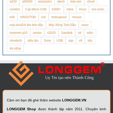
a410
ak5000
assassins
atech
búp sen
chuot
comfort
Cáp Micro USB
E808+
hdmi
Hoco
hơi nước
k40
KINGSTON
led
motospeed
mouse
máy khuếch tán tinh dầu
Máy Xông Tinh Dầu
nano
newmen g10
remax
s2025
Sandisk
sd
sdhc
simetech
siêu âm
Sony
USB
vga
vít
x6s
đa năng
Cảm ơn bạn đã ghé thăm website
LONGGEM.VN
LONGGEM Shop
được thành lập năm 2011. Chuyên kinh