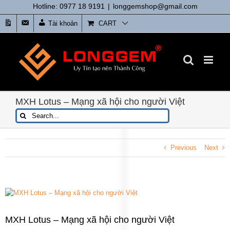
Skip
Hotline: 0977 18 9191
|
longgemshop@gmail.com
to
Tin
Liên
Tài khoản
CART
content
tức
Hệ
MXH Lotus – Mạng xã hội cho người Việt
Search
for:
Previous
Next
View
Larger
Image
MXH Lotus – Mạng xã hội cho người Việt