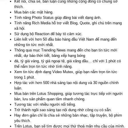
Kết nối, chia sẻ, bàn luận cùng những cộng đồng có chung sở
thích.
Mua bán các mặt hàng.
Tính năng Photo Status giúp đăng bài viết dạng ảnh.
Tính năng Rich Media hỗ trợ viết Blog, Quote, ghi chú trên mạng
xã hội.
Sử dụng bộ Reaction để bày tỏ cảm xúc.
Liên kết với hơn 50 đầu báo hàng đầu Việt Nam để mang đến
những tin tức mới nhất.
Thông qua mục Trending News mang đến cho bạn tin tức mới
nhất, dự báo thời tiết, bảng xếp hạng bóng
đá, tỷ giá vàng, tỷ giá ngoại tệ, giá xăng dầu… chỉ với 1 phút có
thể nắm trọn tin tức nhờ tính năng.
Xem tin tức định dạng Video Mutex, giúp bạn nắm trọn tin tức
trong 1 phút.
Hợp tác với hơn 500 nhà sáng tạo nội dung và 30 nguồn chính
luận.
Mua bán trên Lotus Shopping, giúp tương tác trực tiếp với người
bán, lưu sản phẩm quan tâm nhanh chóng.
Tương tác với nhiều người nổi tiếng.
Trở thành ngôi sao sáng tạo nội dung nhờ công cụ có sẵn.
Hay đơn giản chỉ là chia sẻ những bản nhạc, tập truyện, bộ phim
yêu thích.
Trên Lotus, bạn sẽ tìm được mọi thứ thoả mãn nhu cầu của mình.