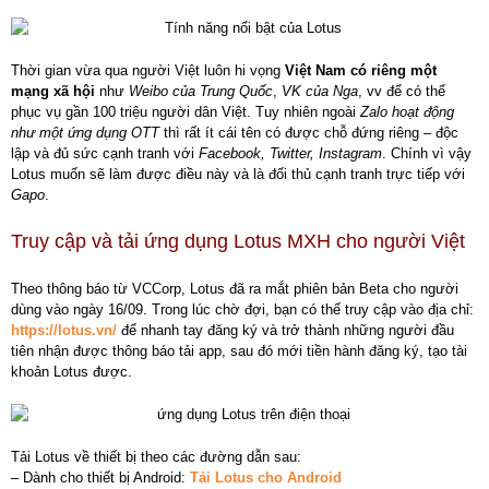
Thời gian vừa qua người Việt luôn hi vọng
Việt Nam có riêng một
mạng xã hội
như
Weibo của Trung Quốc
,
VK của Nga
, vv để có thể
phục vụ gần 100 triệu người dân Việt. Tuy nhiên ngoài
Zalo hoạt động
như một ứng dụng OTT
thì rất ít cái tên có được chỗ đứng riêng – độc
lập và đủ sức cạnh tranh với
Facebook, Twitter, Instagram
. Chính vì vậy
Lotus muốn sẽ làm được điều này và là đối thủ cạnh tranh trực tiếp với
Gapo
.
Truy cập và tải ứng dụng Lotus MXH cho người Việt
Theo thông báo từ VCCorp, Lotus đã ra mắt phiên bản Beta cho người
dùng vào ngày 16/09. Trong lúc chờ đợi, bạn có thể truy cập vào địa chỉ:
https://lotus.vn/
để nhanh tay đăng ký và trở thành những người đầu
tiên nhận được thông báo tải app, sau đó mới tiền hành đăng ký, tạo tài
khoản Lotus được.
Tải Lotus về thiết bị theo các đường dẫn sau:
– Dành cho thiết bị Android:
Tải Lotus cho Android