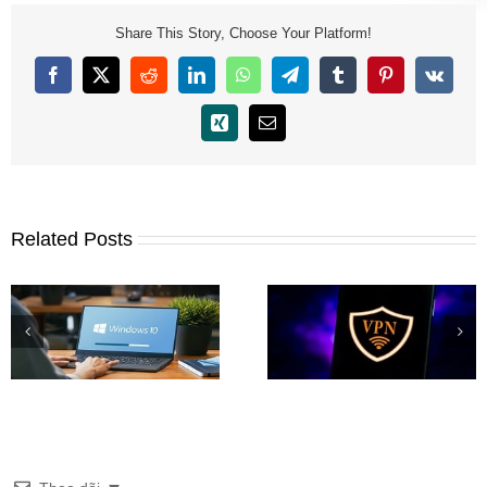
Share This Story, Choose Your Platform!
Facebook
X
Reddit
LinkedIn
WhatsApp
Telegram
Tumblr
Pinterest
Vk
Xing
Email
Related Posts
Phần mềm Fake IP hàng
Tải Windows 11 Inside
đầu trên iOS, Android,
Preview (File ISO) chí
Windows
thức từ Microsoft