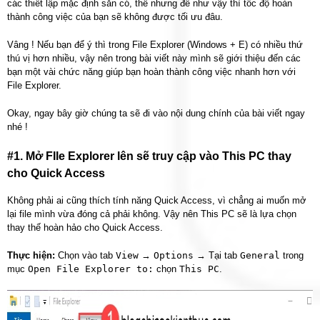
các thiết lập mặc định sẵn có, thế nhưng để như vậy thì tốc độ hoàn
thành công việc của bạn sẽ không được tối ưu đâu.
Vâng ! Nếu bạn để ý thì trong File Explorer (Windows + E) có nhiều thứ
thú vị hơn nhiều, vậy nên trong bài viết này mình sẽ giới thiệu đến các
bạn một vài chức năng giúp bạn hoàn thành công việc nhanh hơn với
File Explorer.
Okay, ngay bây giờ chúng ta sẽ đi vào nội dung chính của bài viết ngay
nhé !
#1. Mở FIle Explorer lên sẽ truy cập vào This PC thay
cho Quick Access
Không phải ai cũng thích tính năng Quick Access, vì chẳng ai muốn mở
lại file mình vừa đóng cả phải không. Vậy nên This PC sẽ là lựa chọn
thay thế hoàn hảo cho Quick Access.
Thực hiện:
Chọn vào tab
View
→
Options
→ Tại tab
General
trong
mục
Open File Explorer to:
chọn
This PC
.