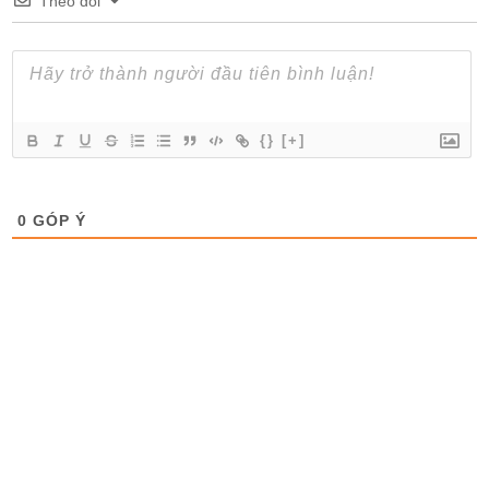
Theo dõi
{}
[+]
0
GÓP Ý