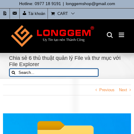
Skip
Hotline: 0977 18 9191
|
longgemshop@gmail.com
to
Tin
Liên
Tài khoản
CART
content
tức
Hệ
Chia sẻ 6 thủ thuật quản lý File và thư mục với
File Explorer
Search
for:
Previous
Next
View
Larger
Image