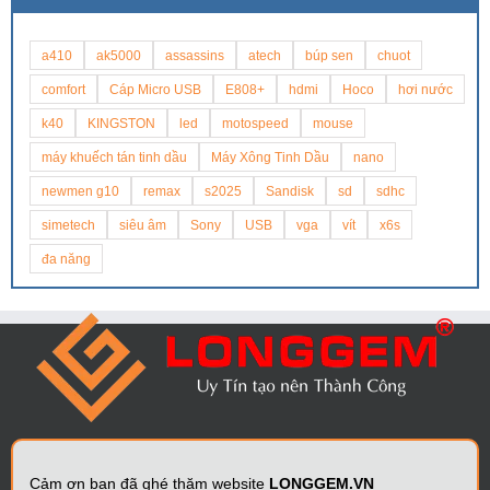
a410
ak5000
assassins
atech
búp sen
chuot
comfort
Cáp Micro USB
E808+
hdmi
Hoco
hơi nước
k40
KINGSTON
led
motospeed
mouse
máy khuếch tán tinh dầu
Máy Xông Tinh Dầu
nano
newmen g10
remax
s2025
Sandisk
sd
sdhc
simetech
siêu âm
Sony
USB
vga
vít
x6s
đa năng
Cảm ơn bạn đã ghé thăm website
LONGGEM.VN