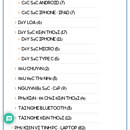
Cóc Sạc Android
(7)
Cóc Sạc Iphone - Ipad
(7)
Dây Loa
(6)
Dây Sạc Điện Thoại
(17)
Dây Sạc Iphone
(11)
Dây sạc Micro
(5)
Dây Sạc Type C
(5)
Đầu Chuyển
(2)
Đầu Đọc Thẻ Nhớ
(3)
Nguyên Bộ Sạc - Cáp
(9)
Phụ Kiện - Đồ Chơi Điện Thoại
(4)
Tai Nghe Bluetooth
(3)
Tai Nghe Điện Thoại
(12)
PHỤ KIỆN VI TÍNH PC - LAPTOP
(82)