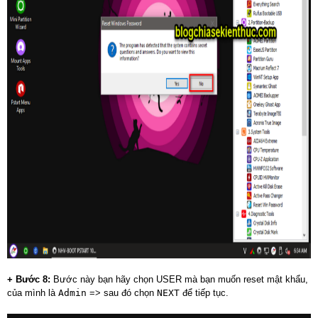
+ Bước 8:
Bước này bạn hãy chọn USER mà bạn muốn reset mật khẩu,
của mình là
Admin
=> sau đó chọn
NEXT
để tiếp tục.