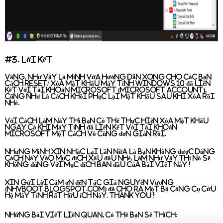
#3. Lời Kết
Vâng, như vậy là mình vừa hướng dẫn xong cho các bạn
cách
Reset/ xóa mật khẩu máy tính Windows 10 đã liên
kết với tài khoản Microsoft
(Microsoft Account),
cũng như là cách khôi phục lại mật khẩu sau khi xóa rồi
nhé.
Với cách làm này thì bạn có thể thực hiện xóa mật khẩu
ngay cả khi máy tính đã liên kết với tài khoản
Microsoft một cách vô cùng đơn giản rồi.
Nhưng mình xin nhắc lại lần nữa là bạn không được dùng
cách này vào mục đích xấu đâu nhé, làm như vậy thì nó sẽ
không đúng với mục đích ban đầu của bài viết này !
Xin gửi lời cám ơn đến tác giả
Nguyễn Vương
(nhvboot.blogspot.com) đã cho ra một bộ công cụ cứu
hộ máy tính rất hữu ích này. Thank you !
Những bài viết liên quan, có thể bạn sẽ thích: