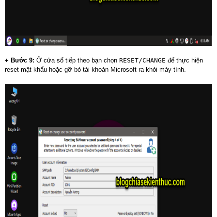
+ Bước 9:
Ở cửa sổ tiếp theo bạn chọn
RESET/CHANGE
để thực hiện
reset mật khẩu hoặc gỡ bỏ tài khoản Microsoft ra khỏi máy tính.