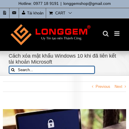
Skip
Hotline: 0977 18 9191
|
longgemshop@gmail.com
to
Tin
Liên
Tài khoản
CART
content
tức
Hệ
Cách xóa mật khẩu Windows 10 khi đã liên kết
tài khoản Microsoft
Search
for:
Previous
Next
View
Larger
Image