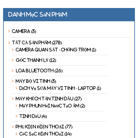
Danh mục sản phẩm
Camera
(3)
TẤT CẢ SẢN PHẨM
(278)
CAMERA QUAN SÁT - CHỐNG TRỘM
(1)
GÓC THANH LÝ
(12)
LOA BLUETOOTH
(26)
MÁY BỘ VI TÍNH
(3)
Dịch vụ SỬA MÁY VI TÍNH - LAPTOP
(1)
MÁY KHẾCH TÁN TINH DẦU
(27)
Máy Phun Hơi Nước Tạo Ẩm
(2)
Tinh Dầu
(4)
PHỤ KIỆN ĐIỆN THOẠI
(77)
Cóc Sạc Điện Thoại
(14)