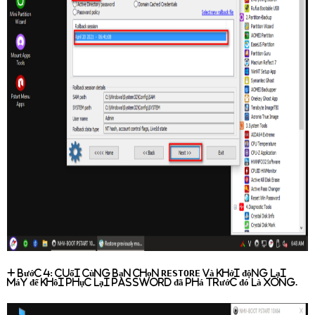
RESTORE
+ Bước 4:
Cuối cùng bạn chọn
và khởi động lại
máy để khôi phục lại password đã phá trước đó là xong.