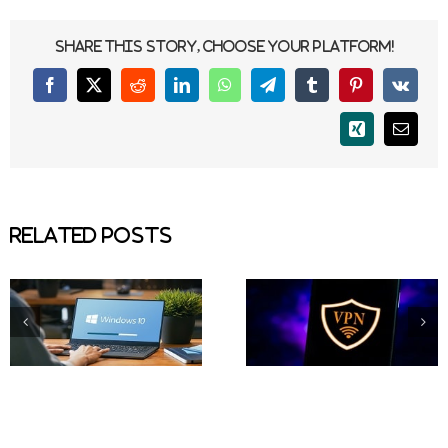
Share This Story, Choose Your Platform!
Facebook
X
Reddit
LinkedIn
WhatsApp
Telegram
Tumblr
Pinterest
Vk
Xing
Email
Related Posts
Phần mềm Fake IP hàng
Tải Windows 11 Inside
đầu trên iOS, Android,
Preview (File ISO) chí
Windows
thức từ Microsoft