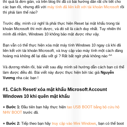
thì quá là đơn giản, và trên blog thì đã có bài hướng dẫn rất chi tiết cho
các bạn rồi, nhưng đối với
máy tính đã liên kết với tài khoản Microsoft
rồi
thì phải làm thế nào?
Trước đây, mình cứ nghĩ là phải thực hiện Reset lại mật khẩu trong tài
khoản Microsoft thì mới được, và đó sẽ là cách duy nhất. Tuy nhiên thì
mình đã nhầm, Windows 10 không bảo mật được như vậy.
Bạn vẫn có thể thực hiện xóa mật máy tính Windows 10 ngay cả khi đã
liên kết với tài khoản Microsoft, và truy cập vào máy tính một cách đàng
hoàng mà không để lại dấu vết gì ? Rất bất ngờ phải không nào ^^
Và đương nhiên rồi, bài viết sau đây mình sẽ hướng dẫn cách bạn có thể
làm được điều đó. Bài viết này được thực hiện bởi tác giả
Nguyễn
Vương
nha các bạn !
#1. Cách Reset/ xóa mật khẩu Microsoft Account
Windows 10 khi quên mật khẩu
+ Bước 1:
Đầu tiên bạn hãy thực hiện
tạo USB BOOT bằng bộ cứu hộ
NHV BOOT
trước đã.
+ Bước 2:
Tiếp theo bạn hãy
truy cập vào Mini Windows
, bạn có thể boot