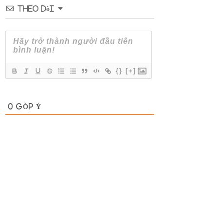
Theo dõi
{}
[+]
0
GÓP Ý