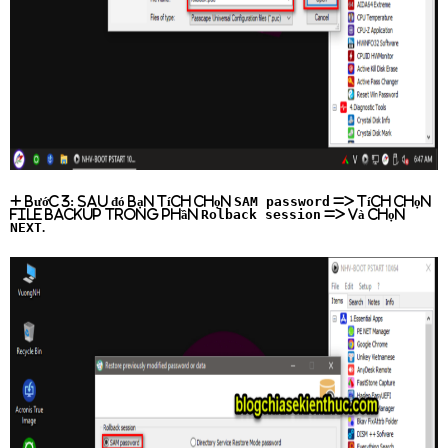
SAM password
+ Bước 3:
Sau đó bạn tích chọn
=> tích chọn
Rolback session
file backup trong phần
=> và chọn
NEXT
.