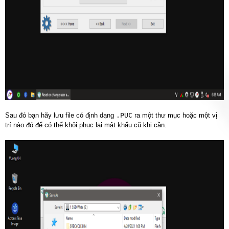
Sau đó bạn hãy lưu file có định dạng
.PUC
ra một thư mục hoặc một vị
trí nào đó để có thể khôi phục lại mật khẩu cũ khi cần.