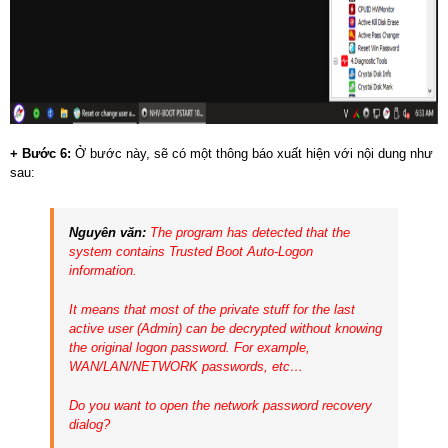
+ Bước 6:
Ở bước này, sẽ có một thông báo xuất hiện với nội dung như
sau:
Nguyên văn:
The program has detected that the
system contains Trusted Boot Auto-Logon
information.
It means that most of the private stuff for the last
active user (Admin) can be decrypted without knowing
the original logon password. For example,
WAN/LAN/NETWORK passwords, etc…
Do you want to open the network password recovery
dialog?