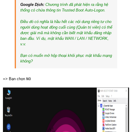
Google Dịch:
Chương trình đã phát hiện ra rằng hệ
thống có chứa thông tin Trusted Boot Auto-Logon.
Điều đó có nghĩa là hầu hết các nội dung riêng tư cho
người dùng hoạt động cuối cùng (Quản trị viên) có thể
được giải mã mà không cần biết mật khẩu đăng nhập
ban đầu. Ví dụ, mật khẩu WAN / LAN / NETWORK,
v.v.
Bạn có muốn mở hộp thoại khôi phục mật khẩu mạng
không?
=> Bạn chọn
NO