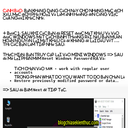
Cảnh báo:
Bạn không dùng cách này cho những mục đích
xấu, mục đích phá hoại và làm ảnh hưởng đến công việc
của người khác nhé.
+ Bước 1:
Sau khi các bạn đã reset được mật khẩu và vào
được Windows một cách bình thường rồi. Nếu bạn muốn
hoàn nguyên lại mật khẩu cũ để không để lại dấu vết…..
thì các bạn làm tiếp như sau:
Thực hiện:
Bạn truy cập lại vào Mini Windows => sau
Reset Windows Password
đó mở lại phần mềm
ra và:
SAM - work with regular user
Tích chọn vào
accounts
Trong phần
What do you want to do
bạn chọn là
Restore previously modified password or data
…
Next
=> Sau đó bấm
để tiếp tục.