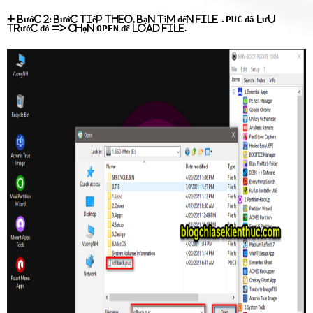
.PUC
+ Bước 2:
Bước tiếp theo, bạn tìm đến file
đã lưu
OPEN
trước đó => chọn
để load file.