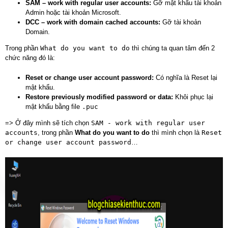
SAM – work with regular user accounts:
Gỡ mật khẩu tài khoản
Admin hoặc tài khoản Microsoft.
DCC – work with domain cached accounts:
Gỡ tài khoản
Domain.
Trong phần
What do you want to do
thì chúng ta quan tâm đến 2
chức năng đó là:
Reset or change user account password:
Có nghĩa là Reset lại
mật khẩu.
Restore previously modified password or data:
Khôi phục lại
mật khẩu bằng file
.puc
=> Ở đây mình sẽ tích chọn
SAM - work with regular user
accounts
, trong phần
What do you want to do
thì mình chọn là
Reset
or change user account password
…