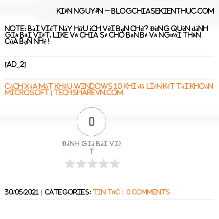
Kiên Nguyễn –
Blogchiasekienthuc.com
Note:
Bài viết này hữu ích với bạn chứ? Đừng quên đánh
giá bài viết, like và chia sẻ cho bạn bè và người thân
của bạn nhé !
[ad_2]
Cách xóa mật khẩu Windows 10 khi đã liên kết tài khoản
Microsoft | TechshareVN.com
0
Đánh giá bài viế
t
30/05/2021
|
Categories:
Tin tức
|
0 Comments