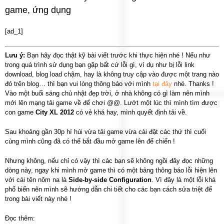
game, ứng dụng
[ad_1]
Lưu ý:
Bạn hãy đọc thật kỹ bài viết trước khi thực hiện nhé ! Nếu như
trong quá trình sử dụng bạn gặp bất cứ lỗi gì, ví dụ như bị lỗi link
download, blog load chậm, hay là không truy cập vào được một trang nào
đó trên blog… thì bạn vui lòng thông báo với mình
tại đây
nhé. Thanks !
Vào một buổi sáng chủ nhật đẹp trời, ở nhà không có gì làm nên mình
mới lên mạng tải game về để chơi @@. Lướt một lúc thì mình tìm được
con game
City XL 2012
có vẻ khá hay, mình quyết định tải về.
Sau khoảng gần 30p hí húi vừa tải game vừa cài đặt các thứ thì cuối
cùng mình cũng đã có thể bắt đầu mở game lên để chiến !
Nhưng không, nếu chỉ có vậy thì các bạn sẽ không ngồi đây đọc những
dòng này, ngay khi mình mở game thì có một bảng thông báo lỗi hiện lên
với cái tên nôm na là
Side-by-side Configuration
. Vì đây là một lỗi khá
phổ biến nên mình sẽ hướng dẫn chi tiết cho các bạn cách sửa triệt để
trong bài viết này nhé !
Đọc thêm: