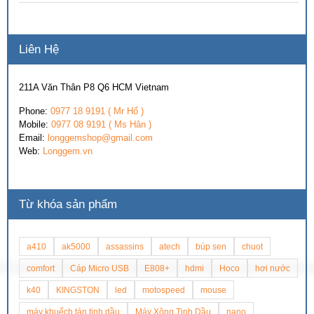
Liên Hệ
211A Văn Thân P8 Q6 HCM Vietnam
Phone:
0977 18 9191 ( Mr Hổ )
Mobile:
0977 08 9191 ( Ms Hân )
Email:
longgemshop@gmail.com
Web:
Longgem.vn
Từ khóa sản phẩm
a410
ak5000
assassins
atech
búp sen
chuot
comfort
Cáp Micro USB
E808+
hdmi
Hoco
hơi nước
k40
KINGSTON
led
motospeed
mouse
máy khuếch tán tinh dầu
Máy Xông Tinh Dầu
nano