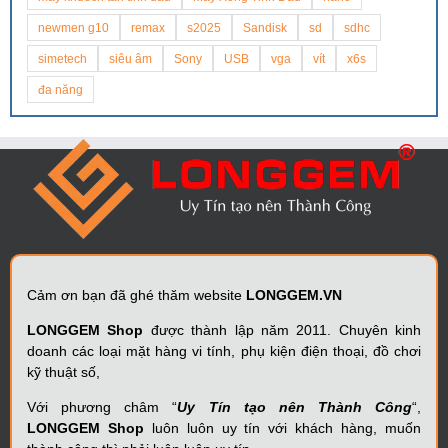
newmen g10
remax
s2025
Sandisk
sd
sdhc
simetech
siêu âm
Sony
USB
vga
vít
x6s
đa năng
Cảm ơn bạn đã ghé thăm website
LONGGEM.VN
LONGGEM Shop
được thành lập năm 2011. Chuyên kinh
doanh các loại mặt hàng vi tính, phụ kiện điện thoại, đồ chơi
kỹ thuật số,
Với phương châm “
Uy Tín tạo nên Thành Công
“,
LONGGEM Shop
luôn luôn uy tín với khách hàng, muốn