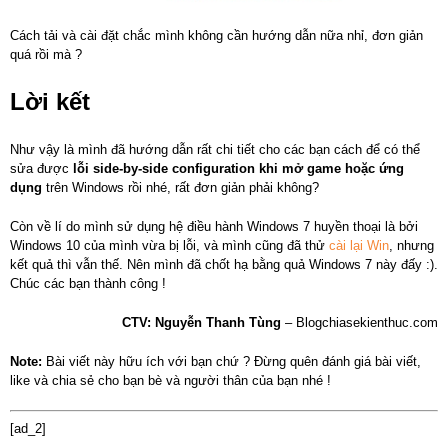
Cách tải và cài đặt chắc mình không cần hướng dẫn nữa nhỉ, đơn giản
quá rồi mà ?
Lời kết
Như vậy là mình đã hướng dẫn rất chi tiết cho các bạn cách để có thể
sửa được
lỗi side-by-side configuration khi mở game hoặc ứng
dụng
trên Windows rồi nhé, rất đơn giản phải không?
Còn về lí do mình sử dụng hệ điều hành Windows 7 huyền thoại là bởi
Windows 10 của mình vừa bị lỗi, và mình cũng đã thử
cài lại Win
, nhưng
kết quả thì vẫn thế. Nên mình đã chốt hạ bằng quả Windows 7 này đấy :).
Chúc các bạn thành công !
CTV: Nguyễn Thanh Tùng
– Blogchiasekienthuc.com
Note:
Bài viết này hữu ích với bạn chứ ? Đừng quên đánh giá bài viết,
like và chia sẻ cho bạn bè và người thân của bạn nhé !
[ad_2]