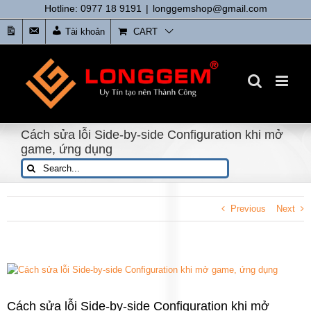
Skip
Hotline: 0977 18 9191
|
longgemshop@gmail.com
to
Tin
Liên
Tài khoản
CART
content
tức
Hệ
Cách sửa lỗi Side-by-side Configuration khi mở
game, ứng dụng
Search
for:
Previous
Next
View
Larger
Image
Cách sửa lỗi Side-by-side Configuration khi mở