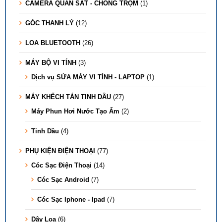
CAMERA QUAN SÁT - CHỐNG TRỘM
(1)
GÓC THANH LÝ
(12)
LOA BLUETOOTH
(26)
MÁY BỘ VI TÍNH
(3)
Dịch vụ SỬA MÁY VI TÍNH - LAPTOP
(1)
MÁY KHẾCH TÁN TINH DẦU
(27)
Máy Phun Hơi Nước Tạo Ẩm
(2)
Tinh Dầu
(4)
PHỤ KIỆN ĐIỆN THOẠI
(77)
Cóc Sạc Điện Thoại
(14)
Cóc Sạc Android
(7)
Cóc Sạc Iphone - Ipad
(7)
Dây Loa
(6)