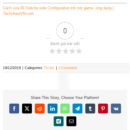
Cách sửa lỗi Side-by-side Configuration khi mở game, ứng dụng |
TechshareVN.com
0
Đánh giá bài viết
19/12/2019
|
Categories:
Tin tức
|
1 Comment
Share This Story, Choose Your Platform!
Facebook
X
Reddit
LinkedIn
WhatsApp
Telegram
Tumblr
Pinterest
Vk
Xing
Email