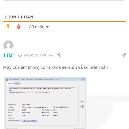
1
BÌNH LUẬN
Cũ nhất
TTMT
28/11/2021 1:09 chiều
Máy của em không có từ khoá
version và
số phiên bản