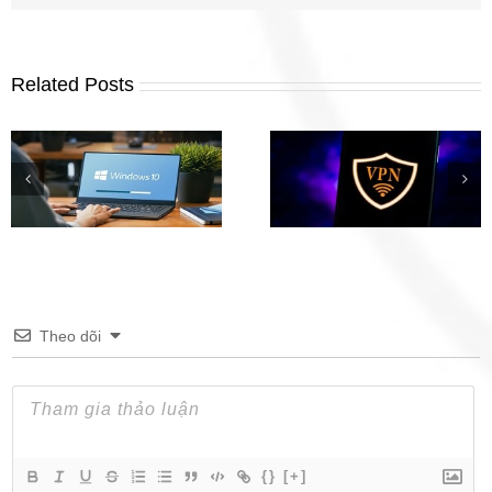
Related Posts
Phần mềm Fake IP hàng
Tải Windows 11 Inside
đầu trên iOS, Android,
Preview (File ISO) chí
Windows
thức từ Microsoft
Theo dõi
{}
[+]