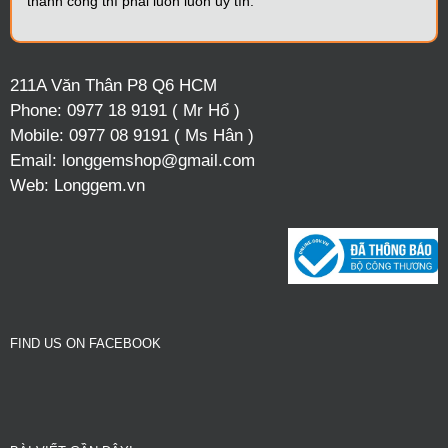
thành công thì phải luôn luôn uy tín.
211A Văn Thân P8 Q6 HCM
Phone:
0977 18 9191 ( Mr Hổ )
Mobile:
0977 08 9191 ( Ms Hân )
Email:
longgemshop@gmail.com
Web:
Longgem.vn
FIND US ON FACEBOOK