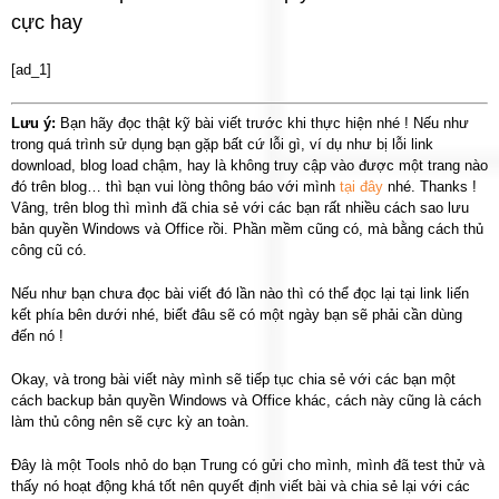
cực hay
[ad_1]
Lưu ý:
Bạn hãy đọc thật kỹ bài viết trước khi thực hiện nhé ! Nếu như
trong quá trình sử dụng bạn gặp bất cứ lỗi gì, ví dụ như bị lỗi link
download, blog load chậm, hay là không truy cập vào được một trang nào
đó trên blog… thì bạn vui lòng thông báo với mình
tại đây
nhé. Thanks !
Vâng, trên blog thì mình đã chia sẻ với các bạn rất nhiều cách sao lưu
bản quyền Windows và Office rồi. Phần mềm cũng có, mà bằng cách thủ
công cũ có.
Nếu như bạn chưa đọc bài viết đó lần nào thì có thể đọc lại tại link liến
kết phía bên dưới nhé, biết đâu sẽ có một ngày bạn sẽ phải cần dùng
đến nó !
Okay, và trong bài viết này mình sẽ tiếp tục chia sẻ với các bạn một
cách backup bản quyền Windows và Office khác, cách này cũng là cách
làm thủ công nên sẽ cực kỳ an toàn.
Đây là một Tools nhỏ do bạn Trung có gửi cho mình, mình đã test thử và
thấy nó hoạt động khá tốt nên quyết định viết bài và chia sẻ lại với các