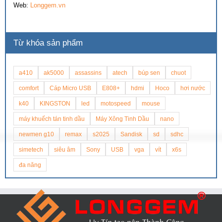
Web:
Longgem.vn
Từ khóa sản phẩm
a410
ak5000
assassins
atech
búp sen
chuot
comfort
Cáp Micro USB
E808+
hdmi
Hoco
hơi nước
k40
KINGSTON
led
motospeed
mouse
máy khuếch tán tinh dầu
Máy Xông Tinh Dầu
nano
newmen g10
remax
s2025
Sandisk
sd
sdhc
simetech
siêu âm
Sony
USB
vga
vít
x6s
đa năng