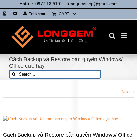
Skip
Hotline: 0977 18 9191
|
longgemshop@gmail.com
to
Tin
Liên
Tài khoản
CART
content
tức
Hệ
Cách Backup và Restore bản quyền Windows/
Office cực hay
Search
for:
Next
View
Larger
Image
Cách Backup và Restore bản quyền Windows/ Office