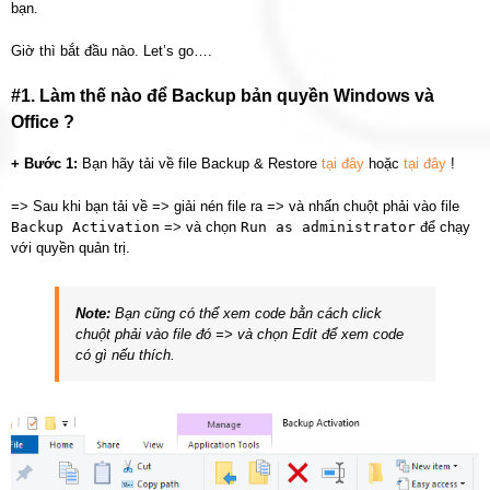
bạn.
Giờ thì bắt đầu nào. Let’s go….
#1. Làm thế nào để Backup bản quyền Windows và
Office ?
+ Bước 1:
Bạn hãy tải về file Backup & Restore
tại đây
hoặc
tại đây
!
=> Sau khi bạn tải về => giải nén file ra => và nhấn chuột phải vào file
Backup Activation
=> và chọn
Run as administrator
để chạy
với quyền quản trị.
Note:
Bạn cũng có thể xem code bằn cách click
chuột phải vào file đó => và chọn Edit để xem code
có gì nếu thích.