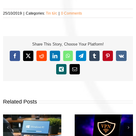
25/10/2019
|
Categories:
Tin tức
|
0 Comments
Share This Story, Choose Your Platform!
Facebook
X
Reddit
LinkedIn
WhatsApp
Telegram
Tumblr
Pinterest
Vk
Xing
Email
Related Posts
Phần mềm Fake IP hàng
Tải Windows 11 Inside