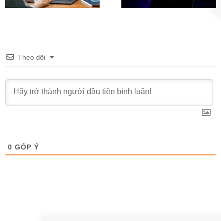
đầu trên iOS, Android,
Preview (File ISO) chí
Windows
thức từ Microsoft
Theo dõi
0
GÓP Ý