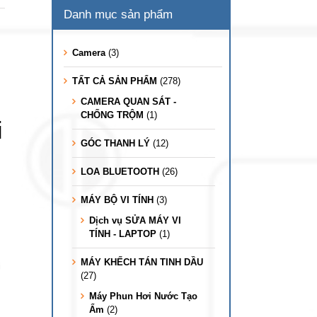
Danh mục sản phẩm
Camera
(3)
TẤT CẢ SẢN PHẨM
(278)
CAMERA QUAN SÁT -
CHỐNG TRỘM
(1)
i
GÓC THANH LÝ
(12)
LOA BLUETOOTH
(26)
MÁY BỘ VI TÍNH
(3)
Dịch vụ SỬA MÁY VI
TÍNH - LAPTOP
(1)
MÁY KHẾCH TÁN TINH DẦU
i
(27)
Máy Phun Hơi Nước Tạo
Ẩm
(2)