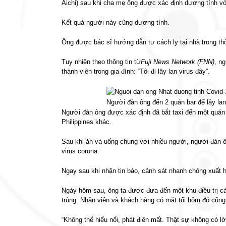
Aichi) sau khi cha mẹ ông được xác định dương tính vớ
Kết quả người này cũng dương tính.
Ông được bác sĩ hướng dẫn tự cách ly tại nhà trong th
Tuy nhiên theo thông tin từ
Fuji News Network (FNN)
, n
thành viên trong gia đình: “Tôi đi lây lan virus đây”.
Người đàn ông đến 2 quán bar để lây lan
Người đàn ông được xác định đã bắt taxi đến một quán 
Philippines khác.
Sau khi ăn và uống chung với nhiều người, người đàn 
virus corona.
Ngay sau khi nhận tin báo, cảnh sát nhanh chóng xuất h
Ngày hôm sau, ông ta được đưa đến một khu điều trị cá
trùng. Nhân viên và khách hàng có mặt tối hôm đó cũng 
“Không thể hiểu nổi, phát điên mất. Thật sự không có lờ