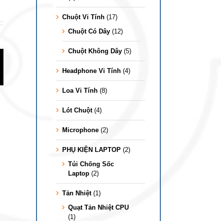
Chuột Vi Tính
(17)
Chuột Có Dây
(12)
Chuột Không Dây
(5)
 cách
Headphone Vi Tính
(4)
Tìm hiểu về lệnh DIR
4 cách mở Resource
ch
[Directory] trong CMD
Monitor trên Windows
rên
[Command Prompt]
10 nhanh nhất
Loa Vi Tính
(8)
0
Lót Chuột
(4)
Microphone
(2)
PHỤ KIỆN LAPTOP
(2)
Túi Chống Sốc
Laptop
(2)
Tản Nhiệt
(1)
Quạt Tản Nhiệt CPU
(1)