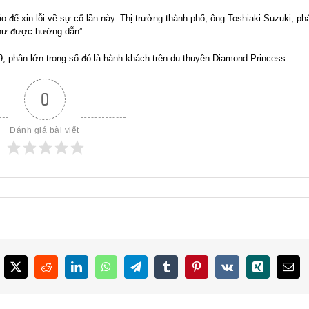
để xin lỗi về sự cố lần này. Thị trưởng thành phố, ông Toshiaki Suzuki, ph
như được hướng dẫn”.
, phần lớn trong số đó là hành khách trên du thuyền Diamond Princess.
0
Đánh giá bài viết
cebook
X
Reddit
LinkedIn
WhatsApp
Telegram
Tumblr
Pinterest
Vk
Xing
Emai