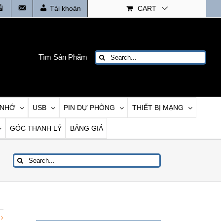
Tin
Liên
Tài khoản
CART
tức
Hệ
Search
Tìm Sản Phẩm
for:
 NHỚ
USB
PIN DỰ PHÒNG
THIẾT BỊ MẠNG
GÓC THANH LÝ
BẢNG GIÁ
Search
for: