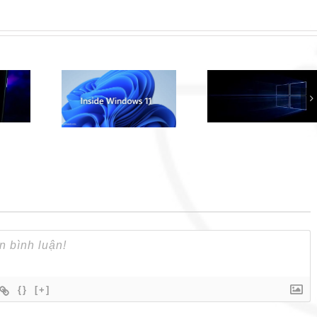
Hướng dẫn cách
Hướng dẫn tắt
ndows 11
thay đổi Logo khởi
tắt Superfet
review (File
động của Windows
(SysMain) t
nh thức từ
10
Windows 1
rosoft
{}
[+]