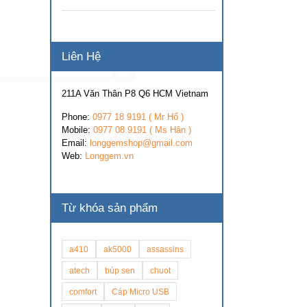
Liên Hệ
211A Văn Thân P8 Q6 HCM Vietnam
Phone:
0977 18 9191 ( Mr Hổ )
Mobile:
0977 08 9191 ( Ms Hân )
Email:
longgemshop@gmail.com
Web:
Longgem.vn
Từ khóa sản phẩm
a410
ak5000
assassins
atech
búp sen
chuot
comfort
Cáp Micro USB