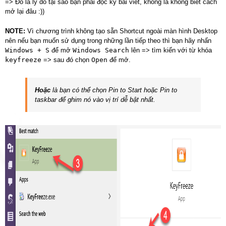
=> Đó là lý do tại sao bạn phải đọc kỹ bài viết, không là không biết cách
mở lại đâu :))
NOTE:
Vì chương trình không tạo sẵn Shortcut ngoài màn hình Desktop
nên nếu bạn muốn sử dụng trong những lần tiếp theo thì bạn hãy nhấn
Windows + S
để mở
Windows Search
lên => tìm kiến với từ khóa
keyfreeze
=> sau đó chọn
Open
để mở.
Hoặc
là bạn có thể chọn Pin to Start hoặc Pin to
taskbar để ghim nó vào vị trí dễ bật nhất.