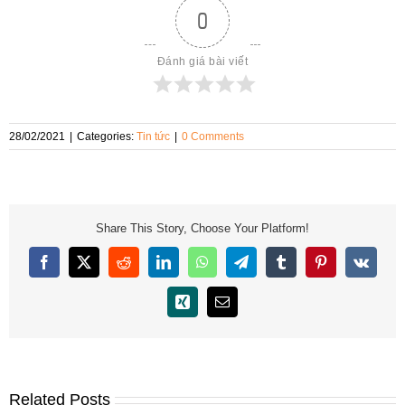
0
Đánh giá bài viết
28/02/2021
|
Categories:
Tin tức
|
0 Comments
Share This Story, Choose Your Platform!
Facebook
X
Reddit
LinkedIn
WhatsApp
Telegram
Tumblr
Pinterest
Vk
Xing
Email
Related Posts