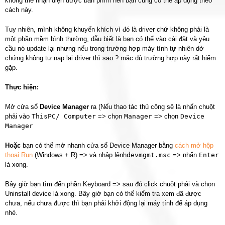
không thể nhận diện được bàn phím nên bạn cũng có thể áp dụng theo
cách này.
Tuy nhiên, mình không khuyến khích vì đó là driver chứ không phải là
một phần mềm bình thường, dẫu biết là bạn có thể vào cài đặt và yêu
cầu nó update lại nhưng nếu trong trường hợp máy tính tự nhiên dở
chứng không tự nạp lại driver thì sao ? mặc dù trường hợp này rất hiếm
gặp.
Thực hiện:
Mở cửa sổ
Device Manager
ra (Nếu thao tác thủ công sẽ là nhấn chuột
phải vào
ThisPC/ Computer
=> chọn
Manager
=> chọn
Device
Manager
Hoặc
bạn có thể mở nhanh cửa sổ Device Manager bằng
cách mở hộp
thoại Run
(Windows + R) => và nhập lệnh
devmgmt.msc
=> nhấn
Enter
là xong.
Bây giờ bạn tìm đến phần Keyboard => sau đó click chuột phải và chọn
Uninstall device là xong. Bây giờ bạn có thể kiểm tra xem đã được
chưa, nếu chưa được thì bạn phải khởi động lại máy tính để áp dụng
nhé.