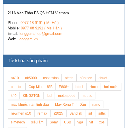
211A Văn Thân P8 Q6 HCM Vietnam
Phone:
0977 18 9191 ( Mr Hổ )
Mobile:
0977 08 9191 ( Ms Hân )
Email:
longgemshop@gmail.com
Web:
Longgem.vn
Từ khóa sản phẩm
a410
ak5000
assassins
atech
búp sen
chuot
comfort
Cáp Micro USB
E808+
hdmi
Hoco
hơi nước
k40
KINGSTON
led
motospeed
mouse
máy khuếch tán tinh dầu
Máy Xông Tinh Dầu
nano
newmen g10
remax
s2025
Sandisk
sd
sdhc
simetech
siêu âm
Sony
USB
vga
vít
x6s