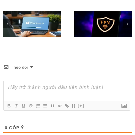
Phần mềm Fake IP hàng
Tải Windows 11 Inside
đầu trên iOS, Android,
Preview (File ISO) chí
Windows
thức từ Microsoft
Theo dõi
{}
[+]
0
GÓP Ý