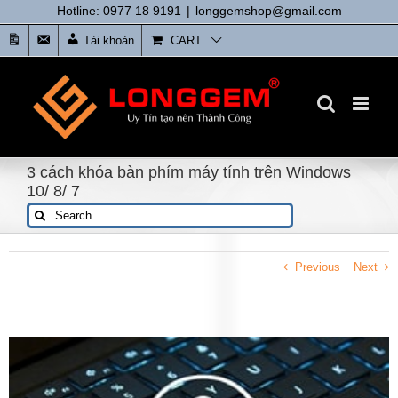
Skip
Hotline: 0977 18 9191
|
longgemshop@gmail.com
to
Tin
Liên
Tài khoản
CART
content
tức
Hệ
3 cách khóa bàn phím máy tính trên Windows
10/ 8/ 7
Search
for:
Previous
Next
View
Larger
Image