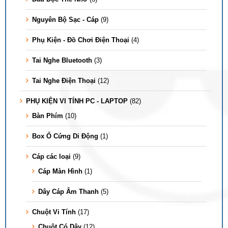
Nguyên Bộ Sạc - Cáp
(9)
Phụ Kiện - Đồ Chơi Điện Thoại
(4)
Tai Nghe Bluetooth
(3)
Tai Nghe Điện Thoại
(12)
PHỤ KIỆN VI TÍNH PC - LAPTOP
(82)
Bàn Phím
(10)
Box Ổ Cứng Di Động
(1)
Cáp các loại
(9)
Cáp Màn Hình
(1)
Dây Cáp Âm Thanh
(5)
Chuột Vi Tính
(17)
Chuột Có Dây
(12)