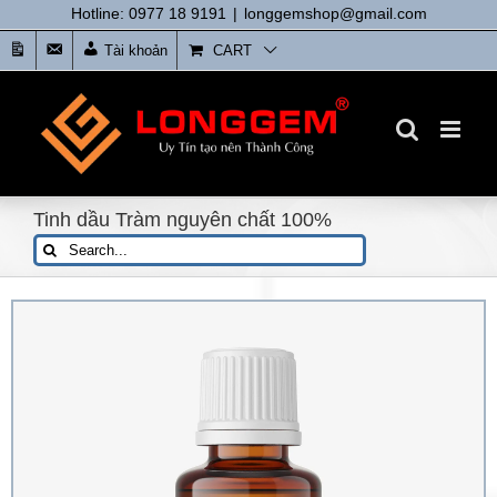
Skip
Hotline: 0977 18 9191
|
longgemshop@gmail.com
to
Tin
Liên
Tài khoản
CART
content
tức
Hệ
Tinh dầu Tràm nguyên chất 100%
Search
for: