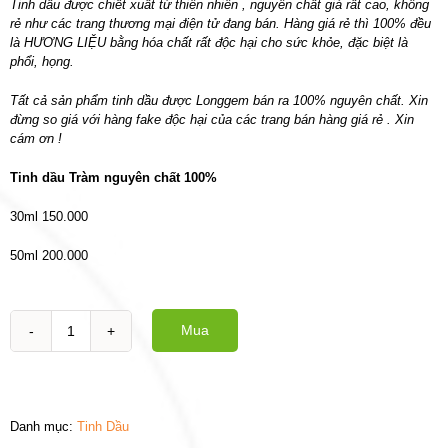
Tinh dầu được chiết xuất từ thiên nhiên , nguyên chất giá rất cao, không
rẻ như các trang thương mại điện tử đang bán. Hàng giá rẻ thì 100% đều
là HƯƠNG LIỆU bằng hóa chất rất độc hại cho sức khỏe, đặc biệt là
phổi, họng.
Tất cả sản phẩm tinh dầu được Longgem bán ra 100% nguyên chất. Xin
đừng so giá với hàng fake độc hại của các trang bán hàng giá rẻ . Xin
cám ơn !
Tinh dầu Tràm nguyên chất 100%
30ml 150.000
50ml 200.000
Mua
Tinh
dầu
Tràm
nguyên
chất
Danh mục:
Tinh Dầu
100%