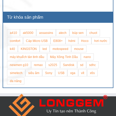
Từ khóa sản phẩm
a410
ak5000
assassins
atech
búp sen
chuot
comfort
Cáp Micro USB
E808+
hdmi
Hoco
hơi nước
k40
KINGSTON
led
motospeed
mouse
máy khuếch tán tinh dầu
Máy Xông Tinh Dầu
nano
newmen g10
remax
s2025
Sandisk
sd
sdhc
simetech
siêu âm
Sony
USB
vga
vít
x6s
đa năng