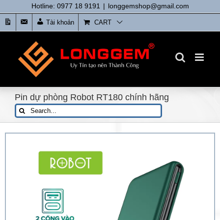
Skip
Hotline: 0977 18 9191
|
longgemshop@gmail.com
to
Tin
Liên
Tài khoản
CART
content
tức
Hệ
Pin dự phòng Robot RT180 chính hãng
Search
for: