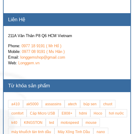
Liên Hệ
211A Văn Thân P8 Q6 HCM Vietnam
Phone:
0977 18 9191 ( Mr Hổ )
Mobile:
0977 08 9191 ( Ms Hân )
Email:
longgemshop@gmail.com
Web:
Longgem.vn
Từ khóa sản phẩm
a410
ak5000
assassins
atech
búp sen
chuot
comfort
Cáp Micro USB
E808+
hdmi
Hoco
hơi nước
k40
KINGSTON
led
motospeed
mouse
máy khuếch tán tinh dầu
Máy Xông Tinh Dầu
nano