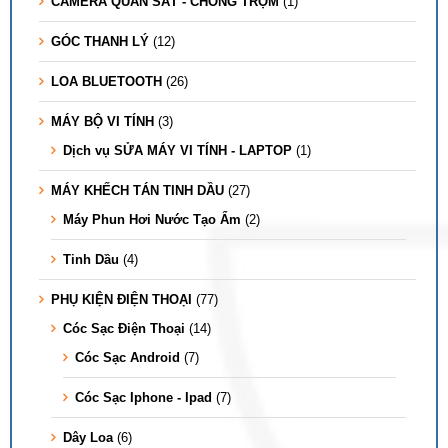
CAMERA QUAN SÁT - CHỐNG TRỘM
(1)
GÓC THANH LÝ
(12)
LOA BLUETOOTH
(26)
MÁY BỘ VI TÍNH
(3)
Dịch vụ SỬA MÁY VI TÍNH - LAPTOP
(1)
MÁY KHẾCH TÁN TINH DẦU
(27)
Máy Phun Hơi Nước Tạo Ẩm
(2)
Tinh Dầu
(4)
PHỤ KIỆN ĐIỆN THOẠI
(77)
Cóc Sạc Điện Thoại
(14)
Cóc Sạc Android
(7)
Cóc Sạc Iphone - Ipad
(7)
Dây Loa
(6)