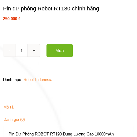
Pin dự phòng Robot RT180 chính hãng
250.000
₫
Mua
Pin
dự
phòng
Robot
RT180
Danh mục:
Robot Indonesia
chính
hãng
số
lượng
Mô tả
Đánh giá (0)
Pin Dự Phòng ROBOT RT190 Dung Lượng Cao 10000mAh