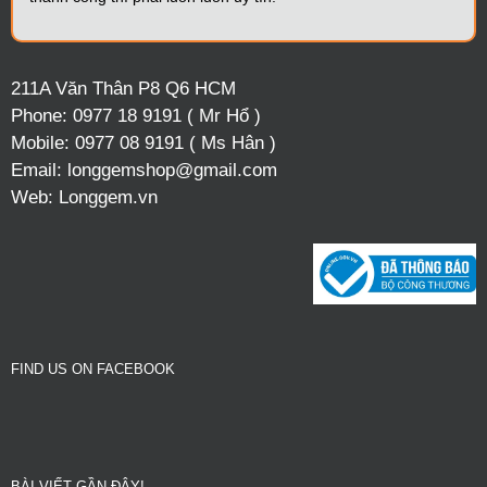
211A Văn Thân P8 Q6 HCM
Phone:
0977 18 9191 ( Mr Hổ )
Mobile:
0977 08 9191 ( Ms Hân )
Email:
longgemshop@gmail.com
Web:
Longgem.vn
FIND US ON FACEBOOK
BÀI VIẾT GẦN ĐÂY!