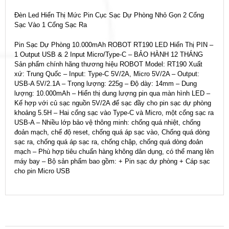
Đèn Led Hiển Thị Mức Pin Cục Sạc Dự Phòng Nhỏ Gọn 2 Cổng
Sạc Vào 1 Cổng Sạc Ra
Pin Sạc Dự Phòng 10.000mAh ROBOT RT190 LED Hiển Thị PIN –
1 Output USB & 2 Input Micro/Type-C – BẢO HÀNH 12 THÁNG
Sản phẩm chính hãng thương hiệu ROBOT Model: RT190 Xuất
xứ: Trung Quốc – Input: Type-C 5V/2A, Micro 5V/2A – Output:
USB-A 5V/2.1A – Trọng lượng: 225g – Độ dày: 14mm – Dung
lượng: 10.000mAh – Hiển thị dung lượng pin qua màn hình LED –
Kế hợp với củ sạc nguồn 5V/2A để sạc đầy cho pin sạc dự phòng
khoảng 5.5H – Hai cổng sạc vào Type-C và Micro, một cổng sạc ra
USB-A – Nhiều lớp bảo vệ thông minh: chống quá nhiệt, chống
đoản mạch, chế độ reset, chống quá áp sạc vào, Chống quá dòng
sạc ra, chống quá áp sạc ra, chống chập, chống quá dòng đoản
mạch – Phù hợp tiêu chuẩn hàng không dân dụng, có thể mang lên
máy bay – Bộ sản phẩm bao gồm: + Pin sạc dự phòng + Cáp sạc
cho pin Micro USB