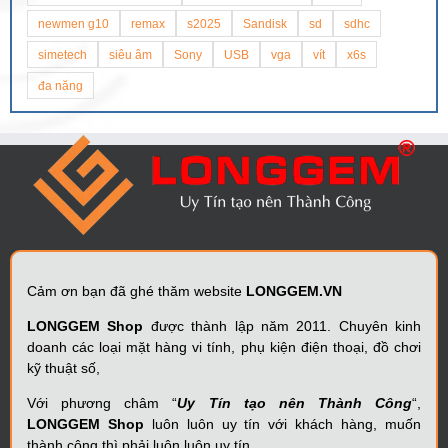
newmen g10
remax
s2025
Sandisk
sd
sdhc
simetech
siêu âm
Sony
USB
vga
vít
x6s
đa năng
Cảm ơn bạn đã ghé thăm website
LONGGEM.VN
LONGGEM Shop
được thành lập năm 2011. Chuyên kinh
doanh các loại mặt hàng vi tính, phụ kiện điện thoại, đồ chơi
kỹ thuật số,
Với phương châm “
Uy Tín tạo nên Thành Công
“,
LONGGEM Shop
luôn luôn uy tín với khách hàng, muốn
thành công thì phải luôn luôn uy tín.