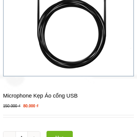
Microphone Kẹp Áo cổng USB
Giá
Giá
150.000
₫
80.000
₫
gốc
hiện
là:
tại
150.000 ₫.
là:
80.000 ₫.