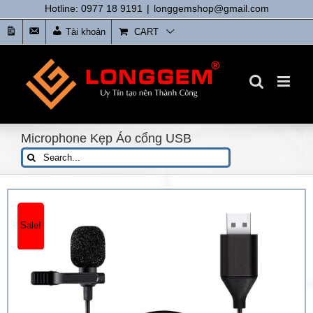
Skip
Hotline: 0977 18 9191
|
longgemshop@gmail.com
to
Tin
Liên
Tài khoản
CART
content
tức
Hệ
Microphone Kẹp Áo cổng USB
Search
for:
Sale!