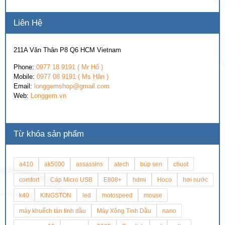
Liên Hệ
211A Văn Thân P8 Q6 HCM Vietnam
Phone:
0977 18 9191 ( Mr Hổ )
Mobile:
0977 08 9191 ( Ms Hân )
Email:
longgemshop@gmail.com
Web:
Longgem.vn
Từ khóa sản phẩm
a410
ak5000
assassins
atech
búp sen
chuot
comfort
Cáp Micro USB
E808+
hdmi
Hoco
hơi nước
k40
KINGSTON
led
motospeed
mouse
máy khuếch tán tinh dầu
Máy Xông Tinh Dầu
nano