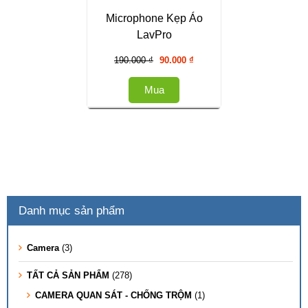
Microphone Kẹp Áo
LavPro
Giá
Giá
190.000
₫
90.000
₫
gốc
hiện
là:
tại
Mua
190.000 ₫.
là:
90.000 ₫.
Danh mục sản phẩm
Camera
(3)
TẤT CẢ SẢN PHẨM
(278)
CAMERA QUAN SÁT - CHỐNG TRỘM
(1)