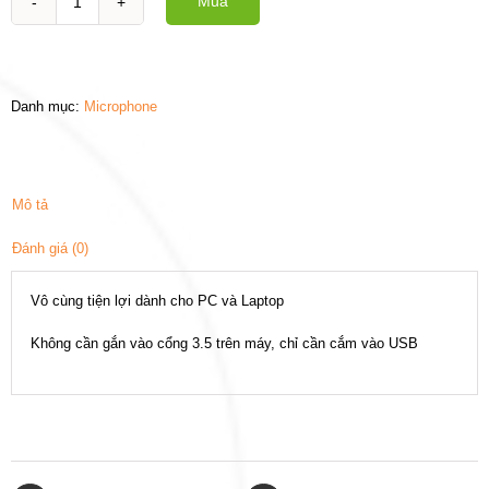
Mua
Microphone
Kẹp
Áo
cổng
USB
Danh mục:
Microphone
số
lượng
Mô tả
Đánh giá (0)
Vô cùng tiện lợi dành cho PC và Laptop
Không cần gắn vào cổng 3.5 trên máy, chỉ cần cắm vào USB