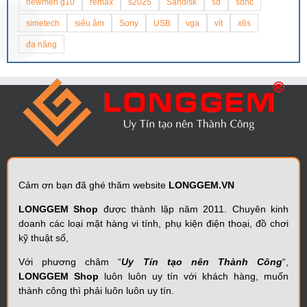
newmen g10
remax
s2025
Sandisk
sd
sdhc
simetech
siêu âm
Sony
USB
vga
vít
x6s
đa năng
Cảm ơn bạn đã ghé thăm website
LONGGEM.VN
LONGGEM Shop
được thành lập năm 2011. Chuyên kinh
doanh các loại mặt hàng vi tính, phụ kiện điện thoại, đồ chơi
kỹ thuật số,
Với phương châm “
Uy Tín tạo nên Thành Công
“,
LONGGEM Shop
luôn luôn uy tín với khách hàng, muốn
thành công thì phải luôn luôn uy tín.