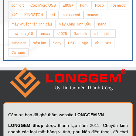
comfort
Cáp Micro USB
E808+
hdmi
Hoco
hơi nước
k40
KINGSTON
led
motospeed
mouse
máy khuếch tán tinh dầu
Máy Xông Tinh Dầu
nano
newmen g10
remax
s2025
Sandisk
sd
sdhc
simetech
siêu âm
Sony
USB
vga
vít
x6s
đa năng
Cảm ơn bạn đã ghé thăm website
LONGGEM.VN
LONGGEM Shop
được thành lập năm 2011. Chuyên kinh
doanh các loại mặt hàng vi tính, phụ kiện điện thoại, đồ chơi