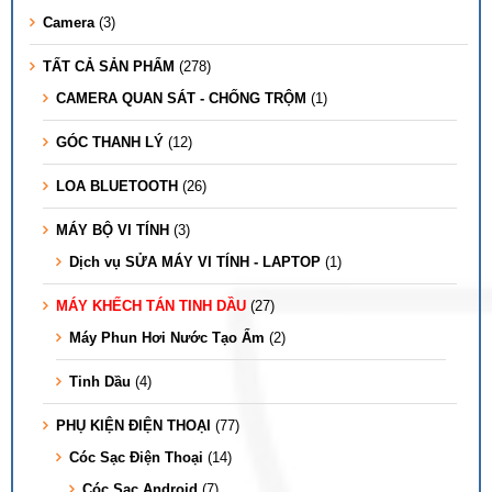
Camera
(3)
TẤT CẢ SẢN PHẨM
(278)
CAMERA QUAN SÁT - CHỐNG TRỘM
(1)
GÓC THANH LÝ
(12)
LOA BLUETOOTH
(26)
MÁY BỘ VI TÍNH
(3)
Dịch vụ SỬA MÁY VI TÍNH - LAPTOP
(1)
MÁY KHẾCH TÁN TINH DẦU
(27)
Máy Phun Hơi Nước Tạo Ẩm
(2)
Tinh Dầu
(4)
PHỤ KIỆN ĐIỆN THOẠI
(77)
Cóc Sạc Điện Thoại
(14)
Cóc Sạc Android
(7)