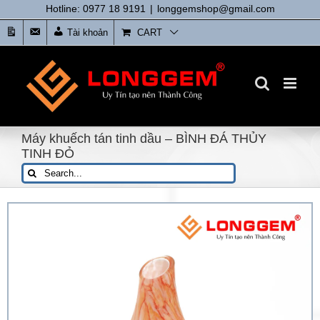
Skip
Hotline: 0977 18 9191
|
longgemshop@gmail.com
to
Tin
Liên
Tài khoản
CART
content
tức
Hệ
Máy khuếch tán tinh dầu – BÌNH ĐÁ THỦY
TINH ĐỎ
Search
for: