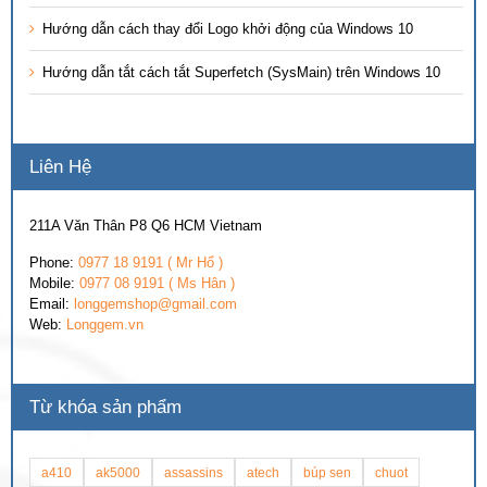
Hướng dẫn cách thay đổi Logo khởi động của Windows 10
Hướng dẫn tắt cách tắt Superfetch (SysMain) trên Windows 10
Liên Hệ
211A Văn Thân P8 Q6 HCM Vietnam
Phone:
0977 18 9191 ( Mr Hổ )
Mobile:
0977 08 9191 ( Ms Hân )
Email:
longgemshop@gmail.com
Web:
Longgem.vn
Từ khóa sản phẩm
a410
ak5000
assassins
atech
búp sen
chuot