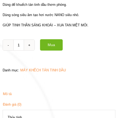
Dùng để khuếch tán tinh dầu thơm phòng.
Dùng sóng siêu âm tạo hơi nước NANO siêu nhỏ.
GIÚP TINH THẦN SẢNG KHOÁI – XUA TAN MỆT MỎI.
Mua
Máy
khuếch
tán
tinh
dầu
Danh mục:
MÁY KHẾCH TÁN TINH DẦU
-
BÌNH
ĐÁ
THỦY
TINH
Mô tả
ĐỎ
số
Đánh giá (0)
lượng
Thủy tinh