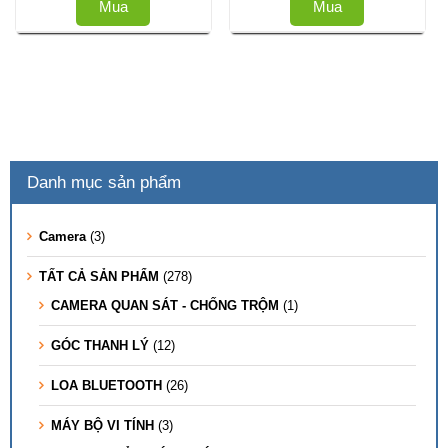
là:
tại
Mua
Mua
150.000 ₫.
là:
120.000 ₫.
Danh mục sản phẩm
Camera
(3)
TẤT CẢ SẢN PHẨM
(278)
CAMERA QUAN SÁT - CHỐNG TRỘM
(1)
GÓC THANH LÝ
(12)
LOA BLUETOOTH
(26)
MÁY BỘ VI TÍNH
(3)