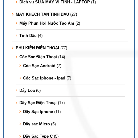
Dịch vụ SỬA MÁY VI TÍNH - LAPTOP
(1)
MÁY KHẾCH TÁN TINH DẦU
(27)
Máy Phun Hơi Nước Tạo Ẩm
(2)
Tinh Dầu
(4)
PHỤ KIỆN ĐIỆN THOẠI
(77)
Cóc Sạc Điện Thoại
(14)
Cóc Sạc Android
(7)
Cóc Sạc Iphone - Ipad
(7)
Dây Loa
(6)
Dây Sạc Điện Thoại
(17)
Dây Sạc Iphone
(11)
Dây sạc Micro
(5)
Dây Sạc Type C
(5)