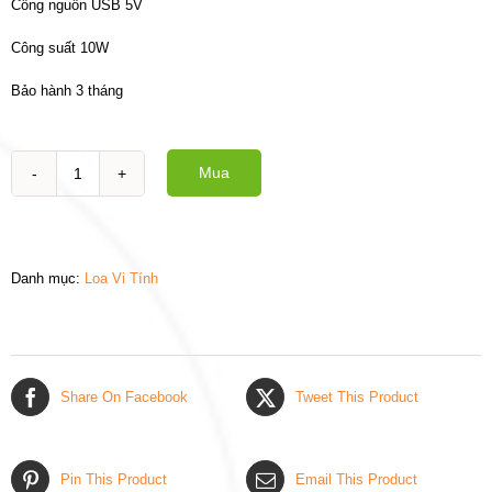
Cổng nguồn USB 5V
Công suất 10W
Bảo hành 3 tháng
Mua
Loa
vi
tính
2.0
BLAA7
Danh mục:
Loa Vi Tính
số
lượng
Share On Facebook
Tweet This Product
Pin This Product
Email This Product