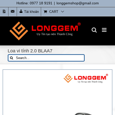
Skip
Hotline: 0977 18 9191
|
longgemshop@gmail.com
to
Tin
Liên
Tài khoản
CART
content
tức
Hệ
Loa vi tính 2.0 BLAA7
Search
for: