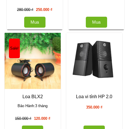
Giá
Giá
280.000
₫
250.000
₫
gốc
hiện
là:
tại
Mua
Mua
280.000 ₫.
là:
250.000 ₫.
Sale!
Loa BLX2
Loa vi tính HP 2.0
Bảo Hành:3 tháng
350.000
₫
Giá
Giá
150.000
₫
120.000
₫
gốc
hiện