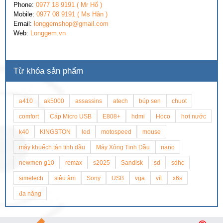
Phone:
0977 18 9191 ( Mr Hổ )
Mobile:
0977 08 9191 ( Ms Hân )
Email:
longgemshop@gmail.com
Web:
Longgem.vn
Từ khóa sản phẩm
a410
ak5000
assassins
atech
búp sen
chuot
comfort
Cáp Micro USB
E808+
hdmi
Hoco
hơi nước
k40
KINGSTON
led
motospeed
mouse
máy khuếch tán tinh dầu
Máy Xông Tinh Dầu
nano
newmen g10
remax
s2025
Sandisk
sd
sdhc
simetech
siêu âm
Sony
USB
vga
vít
x6s
đa năng