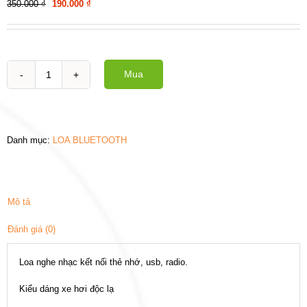
Giá
Giá
350.000
₫
190.000
₫
gốc
hiện
là:
tại
350.000 ₫.
là:
190.000 ₫.
Mua
Loa
mô
hình
xe
oto
Danh mục:
LOA BLUETOOTH
Burgati
số
lượng
Mô tả
Đánh giá (0)
Loa nghe nhạc kết nối thẻ nhớ, usb, radio.
Kiểu dáng xe hơi độc lạ