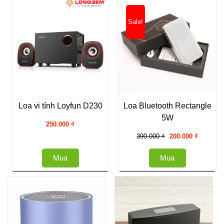
Sale!
Loa vi tính Loyfun D230
Loa Bluetooth Rectangle
5W
250.000
₫
Giá
Giá
390.000
₫
200.000
₫
gốc
hiện
là:
tại
Mua
Mua
390.000 ₫.
là:
200.000 