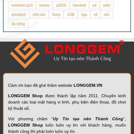
newmen g10
remax
s2025
Sandisk
sd
sdhc
simetech
siêu âm
Sony
USB
vga
vít
x6s
đa năng
Cảm ơn bạn đã ghé thăm website
LONGGEM.VN
LONGGEM Shop
được thành lập năm 2011. Chuyên kinh
doanh các loại mặt hàng vi tính, phụ kiện điện thoại, đồ chơi
kỹ thuật số,
Với phương châm “
Uy Tín tạo nên Thành Công
“,
LONGGEM Shop
luôn luôn uy tín với khách hàng, muốn
thành công thì phải luôn luôn uy tín.