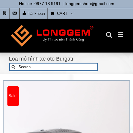
Skip
Hotline: 0977 18 9191
|
longgemshop@gmail.com
to
Tin
Liên
Tài khoản
CART
content
tức
Hệ
Loa mô hình xe oto Burgati
Search
for:
Sale!