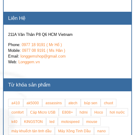
Liên Hệ
211A Văn Thân P8 Q6 HCM Vietnam
Phone:
0977 18 9191 ( Mr Hổ )
Mobile:
0977 08 9191 ( Ms Hân )
Email:
longgemshop@gmail.com
Web:
Longgem.vn
Từ khóa sản phẩm
a410
ak5000
assassins
atech
búp sen
chuot
comfort
Cáp Micro USB
E808+
hdmi
Hoco
hơi nước
k40
KINGSTON
led
motospeed
mouse
máy khuếch tán tinh dầu
Máy Xông Tinh Dầu
nano