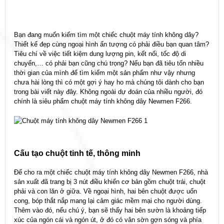
Bạn đang muốn kiếm tìm một chiếc chuột máy tính không dây?
Thiết kế đẹp cùng ngoại hình ấn tượng có phải điều bạn quan tâm?
Tiêu chí về việc tiết kiệm dung lượng pin, kết nối, tốc độ di
chuyển,… có phải bạn cũng chú trọng? Nếu bạn đã tiêu tốn nhiều
thời gian của mình để tìm kiếm một sản phẩm như vậy nhưng
chưa hài lòng thì có một gợi ý hay ho mà chúng tôi dành cho bạn
trong bài viết này đây. Không ngoài dự đoán của nhiều người, đó
chính là siêu phẩm chuột máy tính không dây Newmen F266.
Cấu tạo chuột tinh tế, thông minh
Để cho ra một chiếc chuột máy tính không dây Newmen F266, nhà
sản xuất đã trang bị 3 nút điều khiển cơ bản gồm chuột trái, chuột
phải và con lăn ở giữa. Về ngoại hình, hai bên chuột được uốn
cong, bóp thắt nắp mang lại cảm giác mềm mại cho người dùng.
Thêm vào đó, nếu chú ý, bạn sẽ thấy hai bên sườn là khoảng tiếp
xúc của ngón cái và ngón út, ở đó có vân sờn gợn sóng và phía