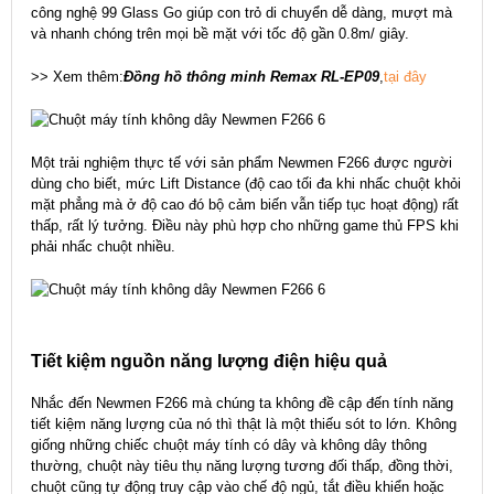
công nghệ 99 Glass Go giúp con trỏ di chuyển dễ dàng, mượt mà
và nhanh chóng trên mọi bề mặt với tốc độ gần 0.8m/ giây.
>> Xem thêm:
Đồng hồ thông minh Remax RL-EP09
,
tại đây
Một trải nghiệm thực tế với sản phẩm Newmen F266 được người
dùng cho biết, mức Lift Distance (độ cao tối đa khi nhấc chuột khỏi
mặt phẳng mà ở độ cao đó bộ cảm biến vẫn tiếp tục hoạt động) rất
thấp, rất lý tưởng. Điều này phù hợp cho những game thủ FPS khi
phải nhấc chuột nhiều.
Tiết kiệm nguồn năng lượng điện hiệu quả
Nhắc đến Newmen F266 mà chúng ta không đề cập đến tính năng
tiết kiệm năng lượng của nó thì thật là một thiếu sót to lớn. Không
giống những chiếc chuột máy tính có dây và không dây thông
thường, chuột này tiêu thụ năng lượng tương đối thấp, đồng thời,
chuột cũng tự động truy cập vào chế độ ngủ, tắt điều khiển hoặc