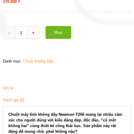
170.000
₫
Mua
Chuột
không
dây
Newmen
F266
Danh mục:
Chuột Không Dây
số
lượng
Mô tả
Đánh giá (0)
Chuột máy tính không dây Newmen F266 mang lại nhiều cảm
xúc cho người dùng với kiểu dáng đẹp, độc đáo, “có một
không hai” cùng thiết kế công thái học. Sản phẩm này rất
đáng để mong chờ, phải không nào?