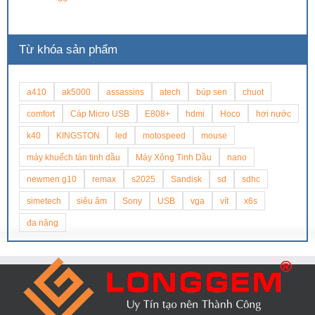
Từ khóa sản phẩm
a410
ak5000
assassins
atech
búp sen
chuot
comfort
Cáp Micro USB
E808+
hdmi
Hoco
hơi nước
k40
KINGSTON
led
motospeed
mouse
máy khuếch tán tinh dầu
Máy Xông Tinh Dầu
nano
newmen g10
remax
s2025
Sandisk
sd
sdhc
simetech
siêu âm
Sony
USB
vga
vít
x6s
đa năng