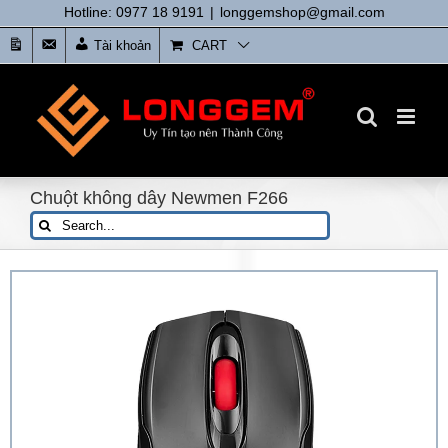
Skip
Hotline: 0977 18 9191
|
longgemshop@gmail.com
to
Tin
Liên
Tài khoản
CART
content
tức
Hệ
Chuột không dây Newmen F266
Search
for: