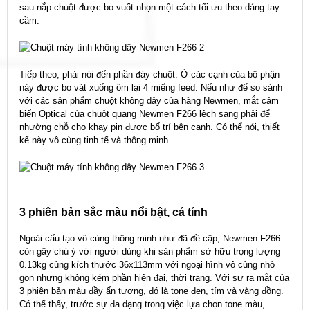
sau nắp chuột được bo vuốt nhọn một cách tối ưu theo dáng tay
cầm.
Tiếp theo, phải nói đến phần đáy chuột. Ở các cạnh của bộ phận
này được bo vát xuống ôm lại 4 miếng feed. Nếu như để so sánh
với các sản phẩm chuột không dây của hãng Newmen, mắt cảm
biến Optical của chuột quang Newmen F266 lệch sang phải để
nhường chỗ cho khay pin được bố trí bên cạnh. Có thể nói, thiết
kế này vô cùng tinh tế và thông minh.
3 phiên bản sắc màu nổi bật, cá tính
Ngoài cấu tạo vô cùng thông minh như đã đề cập, Newmen F266
còn gây chú ý với người dùng khi sản phẩm sở hữu trọng lượng
0.13kg cùng kích thước 36x113mm với ngoại hình vô cùng nhỏ
gọn nhưng không kém phần hiện đại, thời trang. Với sự ra mắt của
3 phiên bản màu đầy ấn tượng, đó là tone đen, tím và vàng đồng.
Có thể thấy, trước sự đa dạng trong việc lựa chọn tone màu,