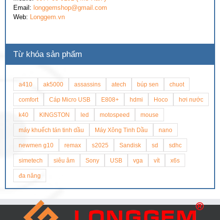
Email:
longgemshop@gmail.com
Web:
Longgem.vn
Từ khóa sản phẩm
a410
ak5000
assassins
atech
búp sen
chuot
comfort
Cáp Micro USB
E808+
hdmi
Hoco
hơi nước
k40
KINGSTON
led
motospeed
mouse
máy khuếch tán tinh dầu
Máy Xông Tinh Dầu
nano
newmen g10
remax
s2025
Sandisk
sd
sdhc
simetech
siêu âm
Sony
USB
vga
vít
x6s
đa năng