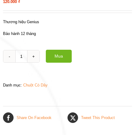
120.000
₫
Thương hiệu Genius
Bảo hành 12 tháng
Mua
Chuột
Genius
DX120
số
lượng
Danh mục:
Chuột Có Dây
Share On Facebook
Tweet This Product