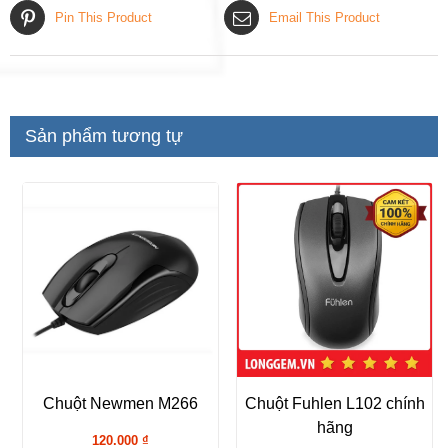
Pin This Product
Email This Product
Sản phẩm tương tự
Chuột Newmen M266
Chuột Fuhlen L102 chính
hãng
120.000
₫