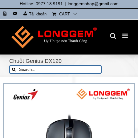
Skip
Hotline: 0977 18 9191
|
longgemshop@gmail.com
to
Tin
Liên
Tài khoản
CART
content
tức
Hệ
Chuột Genius DX120
Search
for: