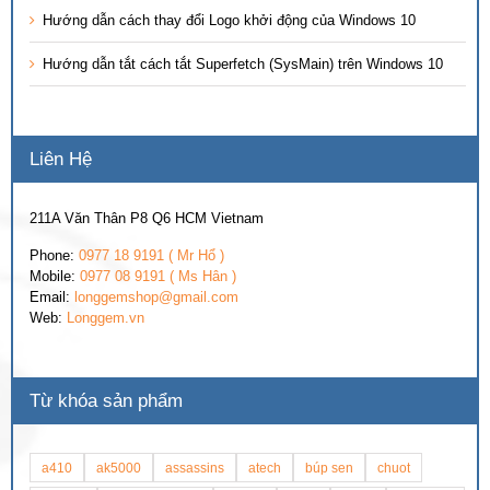
Hướng dẫn cách thay đổi Logo khởi động của Windows 10
Hướng dẫn tắt cách tắt Superfetch (SysMain) trên Windows 10
Liên Hệ
211A Văn Thân P8 Q6 HCM Vietnam
Phone:
0977 18 9191 ( Mr Hổ )
Mobile:
0977 08 9191 ( Ms Hân )
Email:
longgemshop@gmail.com
Web:
Longgem.vn
Từ khóa sản phẩm
a410
ak5000
assassins
atech
búp sen
chuot