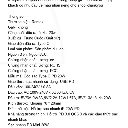
khách có nhu cầu về màu nhắn riêng cho shop -thankyou
Thông số:
Thương hiệu: Remax
GaN: không
Công suất đầu ra tối đa: 20w
Xuất xứ: Trung Quốc (Xuất xứ)
Giao diện đầu ra: Type C
Loại sản phẩm: Sản phẩm du lịch
Nguồn điện: Nguồn A.C.
Chứng nhận chất lượng: ce
Chứng nhận chất lượng: ROHS
Chứng nhận chất lượng: FCC
Mẫu mã: Cốc sạc Type C PD 20W
Giao thức sạc nhanh sử dụng: USB PD
Đầu vào: 100-240V / 0.8A
Đầu vào: AC 100V-240V~,50/60Hz,0.8A
Đầu ra: 5V/3A,9V/2A,9V/2.2A,12V/1.67A,15V/1.3A tối đa 20W
Kích thước: Khoảng 78 * 28mm
Điểm nổi bật: Hỗ trợ sạc nhanh iP 20W PD
Khả năng tương thích: Hỗ trợ PD 3.0 QC3.0 và các giao thức sạc
nhanh khác
Sạc nhanh PD Mini 20W