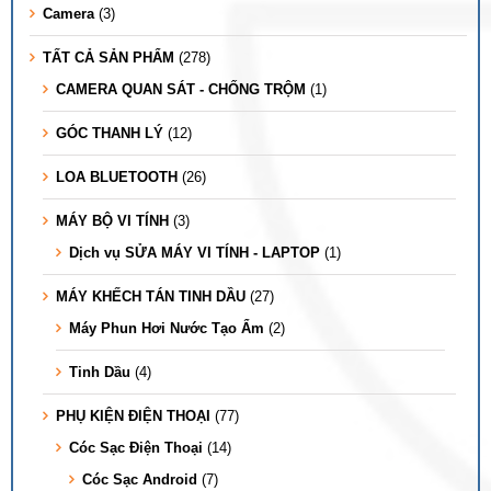
Camera
(3)
TẤT CẢ SẢN PHẨM
(278)
CAMERA QUAN SÁT - CHỐNG TRỘM
(1)
GÓC THANH LÝ
(12)
LOA BLUETOOTH
(26)
MÁY BỘ VI TÍNH
(3)
Dịch vụ SỬA MÁY VI TÍNH - LAPTOP
(1)
MÁY KHẾCH TÁN TINH DẦU
(27)
Máy Phun Hơi Nước Tạo Ẩm
(2)
Tinh Dầu
(4)
PHỤ KIỆN ĐIỆN THOẠI
(77)
Cóc Sạc Điện Thoại
(14)
Cóc Sạc Android
(7)