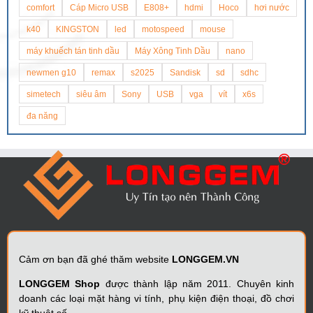
comfort
Cáp Micro USB
E808+
hdmi
Hoco
hơi nước
k40
KINGSTON
led
motospeed
mouse
máy khuếch tán tinh dầu
Máy Xông Tinh Dầu
nano
newmen g10
remax
s2025
Sandisk
sd
sdhc
simetech
siêu âm
Sony
USB
vga
vít
x6s
đa năng
Cảm ơn bạn đã ghé thăm website
LONGGEM.VN
LONGGEM Shop
được thành lập năm 2011. Chuyên kinh
doanh các loại mặt hàng vi tính, phụ kiện điện thoại, đồ chơi
kỹ thuật số,