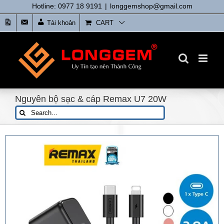
Skip
Hotline: 0977 18 9191
|
longgemshop@gmail.com
to
Tin
Liên
Tài khoản
CART
content
tức
Hệ
Nguyên bộ sạc & cáp Remax U7 20W
Search
for: