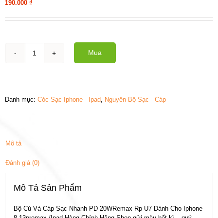
190.000
₫
Mua
Nguyên
bộ
sạc
&
cáp
Danh mục:
Cóc Sạc Iphone - Ipad
,
Nguyên Bộ Sạc - Cáp
Remax
U7
20W
số
lượng
Mô tả
Đánh giá (0)
Mô Tả Sản Phẩm
Bộ Củ Và Cáp Sạc Nhanh PD 20WRemax Rp-U7 Dành Cho Iphone
8-13promax /Ipad-Hàng Chính Hãng-Shop gửi màu bất kì _ quý